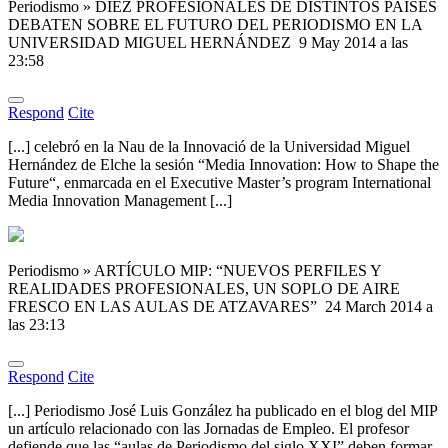
Periodismo » DIEZ PROFESIONALES DE DISTINTOS PAÍSES
DEBATEN SOBRE EL FUTURO DEL PERIODISMO EN LA
UNIVERSIDAD MIGUEL HERNÁNDEZ
9 May 2014 a las
23:58
Respond
Cite
[...] celebró en la Nau de la Innovació de la Universidad Miguel
Hernández de Elche la sesión “Media Innovation: How to Shape the
Future“, enmarcada en el Executive Master’s program International
Media Innovation Management [...]
Periodismo » ARTÍCULO MIP: “NUEVOS PERFILES Y
REALIDADES PROFESIONALES, UN SOPLO DE AIRE
FRESCO EN LAS AULAS DE ATZAVARES”
24 March 2014 a
las 23:13
Respond
Cite
[...] Periodismo José Luis González ha publicado en el blog del MIP
un artículo relacionado con las Jornadas de Empleo. El profesor
defiende que las “aulas de Periodismo del siglo XXI” deben formar