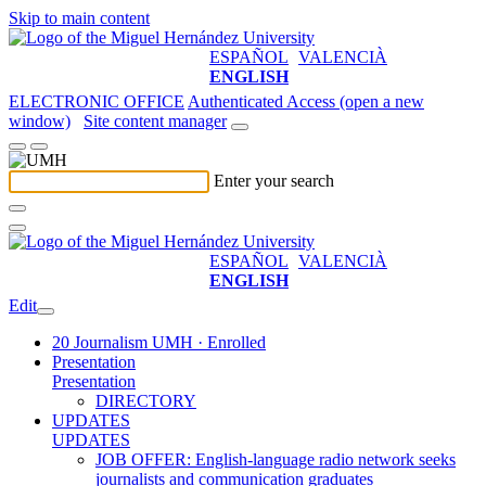
Skip to main content
ESPAÑOL
VALENCIÀ
ENGLISH
ELECTRONIC OFFICE
Authenticated Access (open a new
window)
Site content manager
Enter your search
ESPAÑOL
VALENCIÀ
ENGLISH
Edit
20 Journalism UMH · Enrolled
Presentation
Presentation
DIRECTORY
UPDATES
UPDATES
JOB OFFER: English-language radio network seeks
journalists and communication graduates