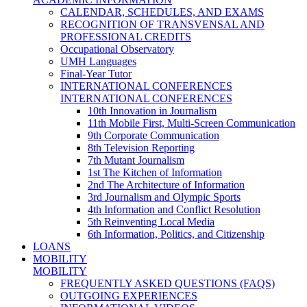
CALENDAR, SCHEDULES, AND EXAMS
RECOGNITION OF TRANSVENSAL AND
PROFESSIONAL CREDITS
Occupational Observatory
UMH Languages
Final-Year Tutor
INTERNATIONAL CONFERENCES
INTERNATIONAL CONFERENCES
10th Innovation in Journalism
11th Mobile First, Multi-Screen Communication
9th Corporate Communication
8th Television Reporting
7th Mutant Journalism
1st The Kitchen of Information
2nd The Architecture of Information
3rd Journalism and Olympic Sports
4th Information and Conflict Resolution
5th Reinventing Local Media
6th Information, Politics, and Citizenship
LOANS
MOBILITY
MOBILITY
FREQUENTLY ASKED QUESTIONS (FAQS)
OUTGOING EXPERIENCES