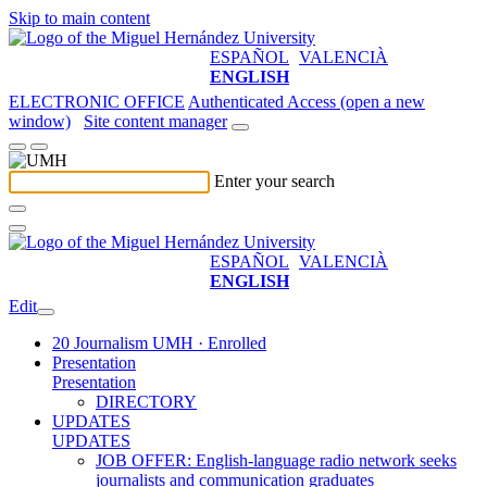
Skip to main content
ESPAÑOL
VALENCIÀ
ENGLISH
ELECTRONIC OFFICE
Authenticated Access (open a new
window)
Site content manager
Enter your search
ESPAÑOL
VALENCIÀ
ENGLISH
Edit
20 Journalism UMH · Enrolled
Presentation
Presentation
DIRECTORY
UPDATES
UPDATES
JOB OFFER: English-language radio network seeks
journalists and communication graduates