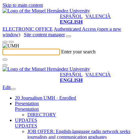
Skip to main content
ESPAÑOL
VALENCIÀ
ENGLISH
ELECTRONIC OFFICE
Authenticated Access (open a new
window)
Site content manager
Enter your search
ESPAÑOL
VALENCIÀ
ENGLISH
Edit
20 Journalism UMH · Enrolled
Presentation
Presentation
DIRECTORY
UPDATES
UPDATES
JOB OFFER: English-language radio network seeks
journalists and communication graduates