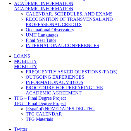
ACADEMIC INFORMATION
ACADEMIC INFORMATION
CALENDAR, SCHEDULES, AND EXAMS
RECOGNITION OF TRANSVENSAL AND
PROFESSIONAL CREDITS
Occupational Observatory
UMH Languages
Final-Year Tutor
INTERNATIONAL CONFERENCES
+
LOANS
MOBILITY
MOBILITY
FREQUENTLY ASKED QUESTIONS (FAQS)
OUTGOING EXPERIENCES
INFORMATIONAL VIDEOS
PROCEDURE FOR PREPARING THE
ACADEMIC AGREEMENT
TFG – Final Degree Project
TFG – Final Degree Project
(Español) NOVEDADES DEL TFG
TFG CALENDAR
TFG Materials
Twitter