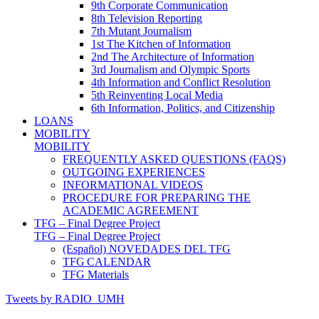
9th Corporate Communication
8th Television Reporting
7th Mutant Journalism
1st The Kitchen of Information
2nd The Architecture of Information
3rd Journalism and Olympic Sports
4th Information and Conflict Resolution
5th Reinventing Local Media
6th Information, Politics, and Citizenship
LOANS
MOBILITY
MOBILITY
FREQUENTLY ASKED QUESTIONS (FAQS)
OUTGOING EXPERIENCES
INFORMATIONAL VIDEOS
PROCEDURE FOR PREPARING THE
ACADEMIC AGREEMENT
TFG – Final Degree Project
TFG – Final Degree Project
(Español) NOVEDADES DEL TFG
TFG CALENDAR
TFG Materials
Tweets by RADIO_UMH