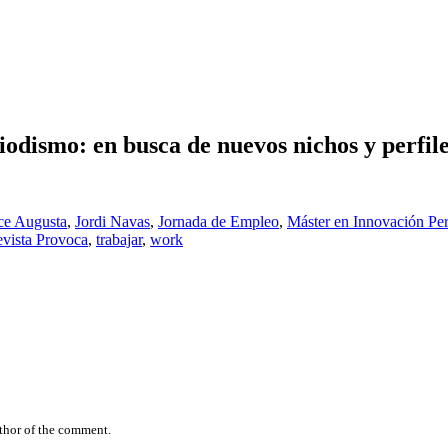
odismo: en busca de nuevos nichos y perfile
ice Augusta
,
Jordi Navas
,
Jornada de Empleo
,
Máster en Innovación Per
vista Provoca
,
trabajar
,
work
uthor of the comment.