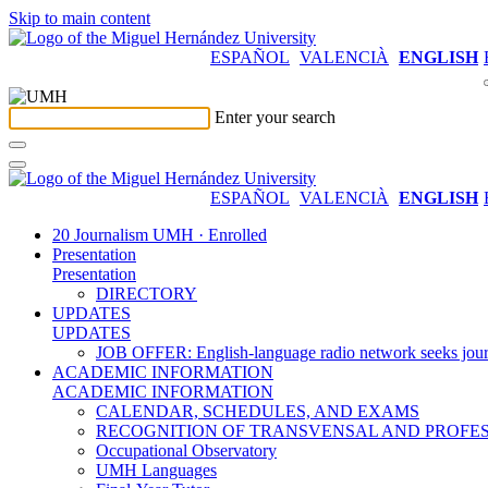
Skip to main content
ESPAÑOL
VALENCIÀ
ENGLISH
Enter your search
ESPAÑOL
VALENCIÀ
ENGLISH
20 Journalism UMH · Enrolled
Presentation
Presentation
DIRECTORY
UPDATES
UPDATES
JOB OFFER: English-language radio network seeks jour
ACADEMIC INFORMATION
ACADEMIC INFORMATION
CALENDAR, SCHEDULES, AND EXAMS
RECOGNITION OF TRANSVENSAL AND PROFES
Occupational Observatory
UMH Languages