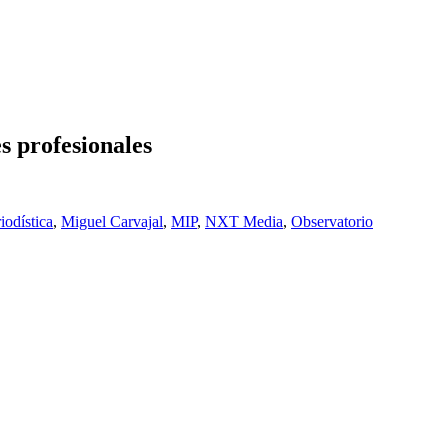
s profesionales
iodística
,
Miguel Carvajal
,
MIP
,
NXT Media
,
Observatorio