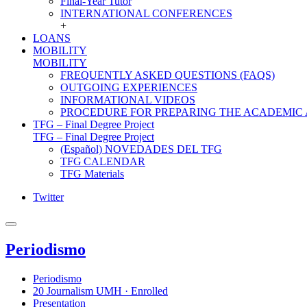
Final-Year Tutor
INTERNATIONAL CONFERENCES
+
LOANS
MOBILITY
MOBILITY
FREQUENTLY ASKED QUESTIONS (FAQS)
OUTGOING EXPERIENCES
INFORMATIONAL VIDEOS
PROCEDURE FOR PREPARING THE ACADEMIC
TFG – Final Degree Project
TFG – Final Degree Project
(Español) NOVEDADES DEL TFG
TFG CALENDAR
TFG Materials
Twitter
Periodismo
Periodismo
20 Journalism UMH · Enrolled
Presentation