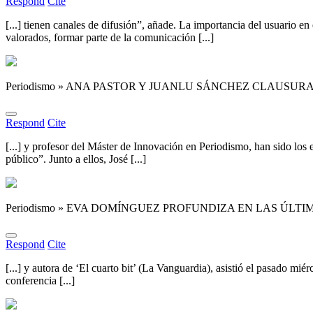
Respond
Cite
[...] tienen canales de difusión”, añade. La importancia del usuario e
valorados, formar parte de la comunicación [...]
Periodismo » ANA PASTOR Y JUANLU SÁNCHEZ CLAUSU
Respond
Cite
[...] y profesor del Máster de Innovación en Periodismo, han sido lo
público”. Junto a ellos, José [...]
Periodismo » EVA DOMÍNGUEZ PROFUNDIZA EN LAS ÚLT
Respond
Cite
[...] y autora de ‘El cuarto bit’ (La Vanguardia), asistió el pasado mi
conferencia [...]