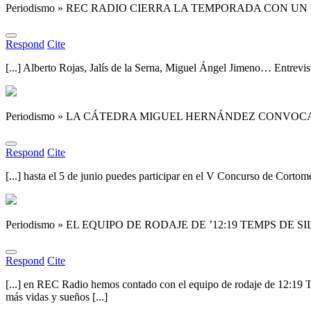
Periodismo » REC RADIO CIERRA LA TEMPORADA CON 
Respond
Cite
[...] Alberto Rojas, Jalís de la Serna, Miguel Ángel Jimeno… Entrev
Periodismo » LA CÁTEDRA MIGUEL HERNÁNDEZ CONVOC
Respond
Cite
[...] hasta el 5 de junio puedes participar en el V Concurso de Cort
Periodismo » EL EQUIPO DE RODAJE DE ’12:19 TEMPS DE S
Respond
Cite
[...] en REC Radio hemos contado con el equipo de rodaje de 12:19 Te
más vidas y sueños [...]