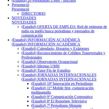
(Español) 20 Periodismo UMH · Inscritos
Presentació
Presentació
DIRECTORIO
NOVEDADES
NOVEDADES
(Español) OFERTA DE EMPLEO: Red de emisoras de
radio en inglés busca periodistas y egresados de
comunicación
(Español) INFORMACIÓN ACADÉMICA
(Español) INFORMACIÓN ACADÉMICA
(Español) Calendario, Horarios y Exámenes
(Español) Reconocimiento de Créditos Transversales y
Profesionales
(Español) Observatorio Ocupacional
(Español) Idiomas UMH
(Español) Tutor Fin de Estudios
(Español) JORNADAS INTERNACIONALES
(Español) JORNADAS INTERNACIONALES
(Español) 10ª Innovación en Periodismo
(Español) 11ª Mobile first, comunicación
multipantalla
(Español) 9ª Comunicación Corporativa
(Español) 8ª El Reportaje Televisivo
(Español) 7ª Periodismo Mutante