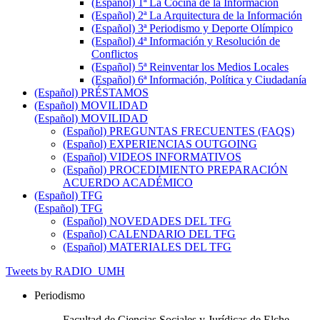
(Español) 1ª La Cocina de la Información
(Español) 2ª La Arquitectura de la Información
(Español) 3ª Periodismo y Deporte Olímpico
(Español) 4ª Información y Resolución de
Conflictos
(Español) 5ª Reinventar los Medios Locales
(Español) 6ª Información, Política y Ciudadanía
(Español) PRÉSTAMOS
(Español) MOVILIDAD
(Español) MOVILIDAD
(Español) PREGUNTAS FRECUENTES (FAQS)
(Español) EXPERIENCIAS OUTGOING
(Español) VIDEOS INFORMATIVOS
(Español) PROCEDIMIENTO PREPARACIÓN
ACUERDO ACADÉMICO
(Español) TFG
(Español) TFG
(Español) NOVEDADES DEL TFG
(Español) CALENDARIO DEL TFG
(Español) MATERIALES DEL TFG
Tweets by RADIO_UMH
Periodismo
Facultad de Ciencias Sociales y Jurídicas de Elche