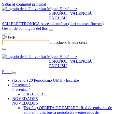
Saltar al contingut principal
ESPAÑOL
VALENCIÀ
ENGLISH
SEU ELECTRÒNICA
Accés identificat (obri en nova finestra)
Gestor de continguts del lloc
Introdueix la teua cerca
ESPAÑOL
VALENCIÀ
ENGLISH
Editar
(Español) 20 Periodismo UMH · Inscritos
Presentació
Presentació
DIRECTORIO
NOVEDADES
NOVEDADES
(Español) OFERTA DE EMPLEO: Red de emisoras de
radio en inglés busca periodistas y egresados de