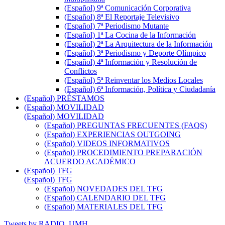
(Español) 9ª Comunicación Corporativa
(Español) 8ª El Reportaje Televisivo
(Español) 7ª Periodismo Mutante
(Español) 1ª La Cocina de la Información
(Español) 2ª La Arquitectura de la Información
(Español) 3ª Periodismo y Deporte Olímpico
(Español) 4ª Información y Resolución de
Conflictos
(Español) 5ª Reinventar los Medios Locales
(Español) 6ª Información, Política y Ciudadanía
(Español) PRÉSTAMOS
(Español) MOVILIDAD
(Español) MOVILIDAD
(Español) PREGUNTAS FRECUENTES (FAQS)
(Español) EXPERIENCIAS OUTGOING
(Español) VIDEOS INFORMATIVOS
(Español) PROCEDIMIENTO PREPARACIÓN
ACUERDO ACADÉMICO
(Español) TFG
(Español) TFG
(Español) NOVEDADES DEL TFG
(Español) CALENDARIO DEL TFG
(Español) MATERIALES DEL TFG
Tweets by RADIO_UMH