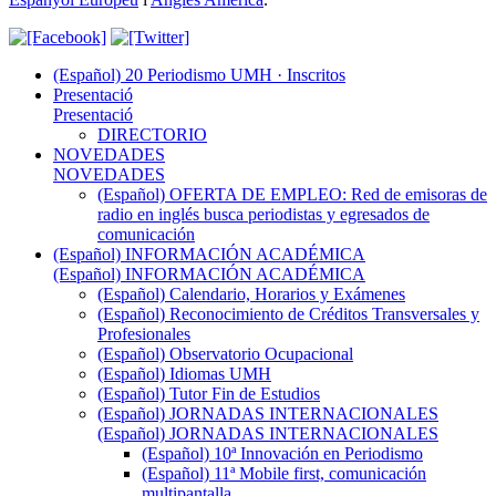
(Español) 20 Periodismo UMH · Inscritos
Presentació
Presentació
DIRECTORIO
NOVEDADES
NOVEDADES
(Español) OFERTA DE EMPLEO: Red de emisoras de
radio en inglés busca periodistas y egresados de
comunicación
(Español) INFORMACIÓN ACADÉMICA
(Español) INFORMACIÓN ACADÉMICA
(Español) Calendario, Horarios y Exámenes
(Español) Reconocimiento de Créditos Transversales y
Profesionales
(Español) Observatorio Ocupacional
(Español) Idiomas UMH
(Español) Tutor Fin de Estudios
(Español) JORNADAS INTERNACIONALES
(Español) JORNADAS INTERNACIONALES
(Español) 10ª Innovación en Periodismo
(Español) 11ª Mobile first, comunicación
multipantalla