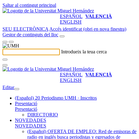
Saltar al contingut principal
ESPAÑOL
VALENCIÀ
ENGLISH
SEU ELECTRÒNICA
Accés identificat (obri en nova finestra)
Gestor de continguts del lloc
Introdueix la teua cerca
ESPAÑOL
VALENCIÀ
ENGLISH
Editar
(Español) 20 Periodismo UMH · Inscritos
Presentació
Presentació
DIRECTORIO
NOVEDADES
NOVEDADES
(Español) OFERTA DE EMPLEO: Red de emisoras de
radio en inglés busca periodistas y egresados de