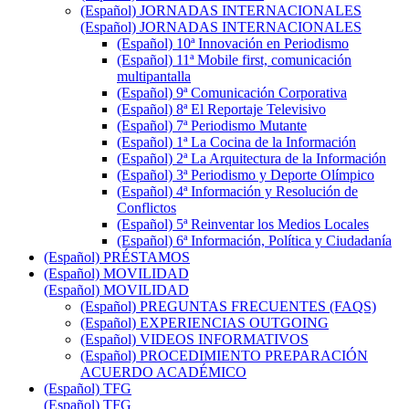
(Español) JORNADAS INTERNACIONALES
(Español) JORNADAS INTERNACIONALES
(Español) 10ª Innovación en Periodismo
(Español) 11ª Mobile first, comunicación
multipantalla
(Español) 9ª Comunicación Corporativa
(Español) 8ª El Reportaje Televisivo
(Español) 7ª Periodismo Mutante
(Español) 1ª La Cocina de la Información
(Español) 2ª La Arquitectura de la Información
(Español) 3ª Periodismo y Deporte Olímpico
(Español) 4ª Información y Resolución de
Conflictos
(Español) 5ª Reinventar los Medios Locales
(Español) 6ª Información, Política y Ciudadanía
(Español) PRÉSTAMOS
(Español) MOVILIDAD
(Español) MOVILIDAD
(Español) PREGUNTAS FRECUENTES (FAQS)
(Español) EXPERIENCIAS OUTGOING
(Español) VIDEOS INFORMATIVOS
(Español) PROCEDIMIENTO PREPARACIÓN
ACUERDO ACADÉMICO
(Español) TFG
(Español) TFG