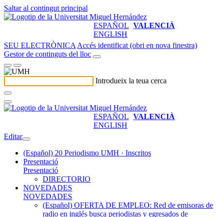
Saltar al contingut principal
ESPAÑOL
VALENCIÀ
ENGLISH
SEU ELECTRÒNICA
Accés identificat (obri en nova finestra)
Gestor de continguts del lloc
Introdueix la teua cerca
ESPAÑOL
VALENCIÀ
ENGLISH
Editar
(Español) 20 Periodismo UMH · Inscritos
Presentació
Presentació
DIRECTORIO
NOVEDADES
NOVEDADES
(Español) OFERTA DE EMPLEO: Red de emisoras de
radio en inglés busca periodistas y egresados de