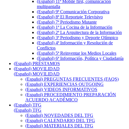
(Español) 11ª Mobile first, comunicación
multipantalla
(Español) 9ª Comunicación Corporativa
(Español) 8ª El Reportaje Televisivo
(Español) 7ª Periodismo Mutante
(Español) 1ª La Cocina de la Información
(Español) 2ª La Arquitectura de la Información
(Español) 3ª Periodismo y Deporte Olímpico
(Español) 4ª Información y Resolución de
Conflictos
(Español) 5ª Reinventar los Medios Locales
(Español) 6ª Información, Política y Ciudadanía
(Español) PRÉSTAMOS
(Español) MOVILIDAD
(Español) MOVILIDAD
(Español) PREGUNTAS FRECUENTES (FAQS)
(Español) EXPERIENCIAS OUTGOING
(Español) VIDEOS INFORMATIVOS
(Español) PROCEDIMIENTO PREPARACIÓN
ACUERDO ACADÉMICO
(Español) TFG
(Español) TFG
(Español) NOVEDADES DEL TFG
(Español) CALENDARIO DEL TFG
(Español) MATERIALES DEL TFG