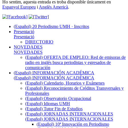
Ho sentim, aquesta entrada es troba disponible únicament en
Espanyol Europeu
i
Anglès Americà
.
(Español) 20 Periodismo UMH · Inscritos
Presentació
Presentació
DIRECTORIO
NOVEDADES
NOVEDADES
(Español) OFERTA DE EMPLEO: Red de emisoras de
radio en inglés busca periodistas y egresados de
comunicación
(Español) INFORMACIÓN ACADÉMICA
(Español) INFORMACIÓN ACADÉMICA
(Español) Calendario, Horarios y Exámenes
(Español) Reconocimiento de Créditos Transversales y
Profesionales
(Español) Observatorio Ocupacional
(Español) Idiomas UMH
(Español) Tutor Fin de Estudios
(Español) JORNADAS INTERNACIONALES
(Español) JORNADAS INTERNACIONALES
(Español) 10ª Innovación en Periodismo