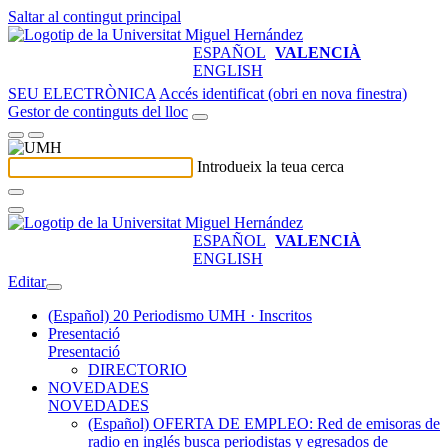
Saltar al contingut principal
ESPAÑOL
VALENCIÀ
ENGLISH
SEU ELECTRÒNICA
Accés identificat (obri en nova finestra)
Gestor de continguts del lloc
Introdueix la teua cerca
ESPAÑOL
VALENCIÀ
ENGLISH
Editar
(Español) 20 Periodismo UMH · Inscritos
Presentació
Presentació
DIRECTORIO
NOVEDADES
NOVEDADES
(Español) OFERTA DE EMPLEO: Red de emisoras de
radio en inglés busca periodistas y egresados de