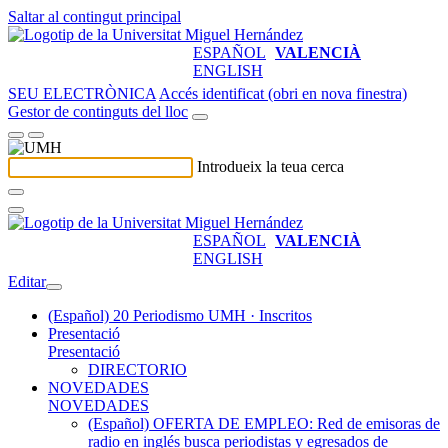
Saltar al contingut principal
ESPAÑOL
VALENCIÀ
ENGLISH
SEU ELECTRÒNICA
Accés identificat (obri en nova finestra)
Gestor de continguts del lloc
Introdueix la teua cerca
ESPAÑOL
VALENCIÀ
ENGLISH
Editar
(Español) 20 Periodismo UMH · Inscritos
Presentació
Presentació
DIRECTORIO
NOVEDADES
NOVEDADES
(Español) OFERTA DE EMPLEO: Red de emisoras de
radio en inglés busca periodistas y egresados de