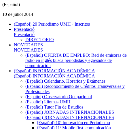
(Español)
10 de juliol 2014
(Español) 20 Periodismo UMH · Inscritos
Presentació
Presentació
DIRECTORIO
NOVEDADES
NOVEDADES
(Español) OFERTA DE EMPLEO: Red de emisoras de
radio en inglés busca periodistas y egresados de
comunicación
(Español) INFORMACIÓN ACADÉMICA
(Español) INFORMACIÓN ACADÉMICA
(Español) Calendario, Horarios y Exámenes
(Español) Reconocimiento de Créditos Transversales y
Profesionales
(Español) Observatorio Ocupacional
(Español) Idiomas UMH
(Español) Tutor Fin de Estudios
(Español) JORNADAS INTERNACIONALES
(Español) JORNADAS INTERNACIONALES
(Español) 10ª Innovación en Periodismo
(Español) 11ª Mobile first, comunicación