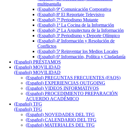
multipantalla
(Español) 9ª Comunicación Corporativa
(Español) 8ª El Reportaje Televisivo
(Español) 7ª Periodismo Mutante
(Español) 1ª La Cocina de la Información
(Español) 2ª La Arquitectura de la Información
(Español) 3ª Periodismo y Deporte Olímpico
(Español) 4ª Información y Resolución de
Conflictos
(Español) 5ª Reinventar los Medios Locales
(Español) 6ª Información, Política y Ciudadanía
(Español) PRÉSTAMOS
(Español) MOVILIDAD
(Español) MOVILIDAD
(Español) PREGUNTAS FRECUENTES (FAQS)
(Español) EXPERIENCIAS OUTGOING
(Español) VIDEOS INFORMATIVOS
(Español) PROCEDIMIENTO PREPARACIÓN
ACUERDO ACADÉMICO
(Español) TFG
(Español) TFG
(Español) NOVEDADES DEL TFG
(Español) CALENDARIO DEL TFG
(Español) MATERIALES DEL TFG