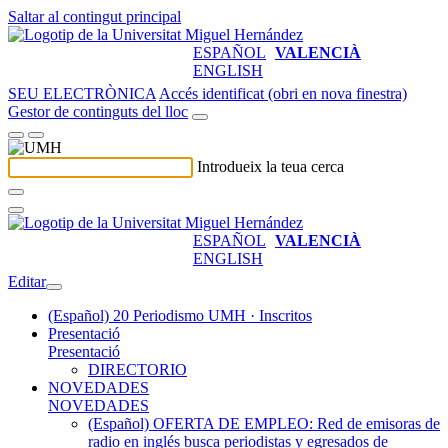
Saltar al contingut principal
ESPAÑOL
VALENCIÀ
ENGLISH
SEU ELECTRÒNICA
Accés identificat (obri en nova finestra)
Gestor de continguts del lloc
Introdueix la teua cerca
ESPAÑOL
VALENCIÀ
ENGLISH
Editar
(Español) 20 Periodismo UMH · Inscritos
Presentació
Presentació
DIRECTORIO
NOVEDADES
NOVEDADES
(Español) OFERTA DE EMPLEO: Red de emisoras de
radio en inglés busca periodistas y egresados de