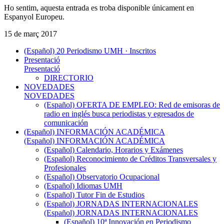
Ho sentim, aquesta entrada es troba disponible únicament en
Espanyol Europeu.
15 de març 2017
(Español) 20 Periodismo UMH · Inscritos
Presentació
Presentació
DIRECTORIO
NOVEDADES
NOVEDADES
(Español) OFERTA DE EMPLEO: Red de emisoras de
radio en inglés busca periodistas y egresados de
comunicación
(Español) INFORMACIÓN ACADÉMICA
(Español) INFORMACIÓN ACADÉMICA
(Español) Calendario, Horarios y Exámenes
(Español) Reconocimiento de Créditos Transversales y
Profesionales
(Español) Observatorio Ocupacional
(Español) Idiomas UMH
(Español) Tutor Fin de Estudios
(Español) JORNADAS INTERNACIONALES
(Español) JORNADAS INTERNACIONALES
(Español) 10ª Innovación en Periodismo