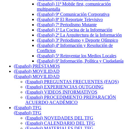
(Español) 11ª Mobile first, comunicación
multipantalla
(Español) 9ª Comunicación Corporativa
(Español) 8ª El Reportaje Televisivo
(Español) 7ª Periodismo Mutante
(Español) 1ª La Cocina de la Información
(Español) 2ª La Arquitectura de la Información
(Español) 3ª Periodismo y Deporte Olímpico
(Español) 4ª Información y Resolución de
Conflictos
(Español) 5ª Reinventar los Medios Locales
(Español) 6ª Información, Política y Ciudadanía
(Español) PRÉSTAMOS
(Español) MOVILIDAD
(Español) MOVILIDAD
(Español) PREGUNTAS FRECUENTES (FAQS)
(Español) EXPERIENCIAS OUTGOING
(Español) VIDEOS INFORMATIVOS
(Español) PROCEDIMIENTO PREPARACIÓN
ACUERDO ACADÉMICO
(Español) TFG
(Español) TFG
(Español) NOVEDADES DEL TFG
(Español) CALENDARIO DEL TFG
(Español) MATERIALES DEL TFG