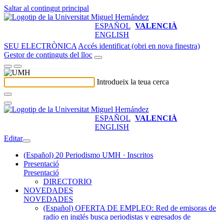
Saltar al contingut principal
ESPAÑOL
VALENCIÀ
ENGLISH
SEU ELECTRÒNICA
Accés identificat (obri en nova finestra)
Gestor de continguts del lloc
Introdueix la teua cerca
ESPAÑOL
VALENCIÀ
ENGLISH
Editar
(Español) 20 Periodismo UMH · Inscritos
Presentació
Presentació
DIRECTORIO
NOVEDADES
NOVEDADES
(Español) OFERTA DE EMPLEO: Red de emisoras de
radio en inglés busca periodistas y egresados de