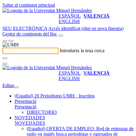
Saltar al contingut principal
ESPAÑOL
VALENCIÀ
ENGLISH
SEU ELECTRÒNICA
Accés identificat (obri en nova finestra)
Gestor de continguts del lloc
Introdueix la teua cerca
ESPAÑOL
VALENCIÀ
ENGLISH
Editar
(Español) 20 Periodismo UMH · Inscritos
Presentació
Presentació
DIRECTORIO
NOVEDADES
NOVEDADES
(Español) OFERTA DE EMPLEO: Red de emisoras de
radio en inglés busca periodistas y egresados de