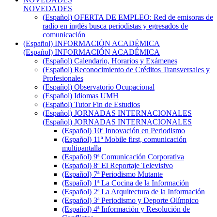
NOVEDADES
(Español) OFERTA DE EMPLEO: Red de emisoras de
radio en inglés busca periodistas y egresados de
comunicación
(Español) INFORMACIÓN ACADÉMICA
(Español) INFORMACIÓN ACADÉMICA
(Español) Calendario, Horarios y Exámenes
(Español) Reconocimiento de Créditos Transversales y
Profesionales
(Español) Observatorio Ocupacional
(Español) Idiomas UMH
(Español) Tutor Fin de Estudios
(Español) JORNADAS INTERNACIONALES
(Español) JORNADAS INTERNACIONALES
(Español) 10ª Innovación en Periodismo
(Español) 11ª Mobile first, comunicación
multipantalla
(Español) 9ª Comunicación Corporativa
(Español) 8ª El Reportaje Televisivo
(Español) 7ª Periodismo Mutante
(Español) 1ª La Cocina de la Información
(Español) 2ª La Arquitectura de la Información
(Español) 3ª Periodismo y Deporte Olímpico
(Español) 4ª Información y Resolución de