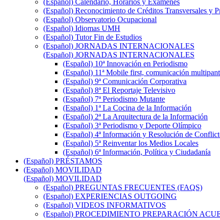
(Español) Calendario, Horarios y Exámenes
(Español) Reconocimiento de Créditos Transversales y P
(Español) Observatorio Ocupacional
(Español) Idiomas UMH
(Español) Tutor Fin de Estudios
(Español) JORNADAS INTERNACIONALES
(Español) JORNADAS INTERNACIONALES
(Español) 10ª Innovación en Periodismo
(Español) 11ª Mobile first, comunicación multipant
(Español) 9ª Comunicación Corporativa
(Español) 8ª El Reportaje Televisivo
(Español) 7ª Periodismo Mutante
(Español) 1ª La Cocina de la Información
(Español) 2ª La Arquitectura de la Información
(Español) 3ª Periodismo y Deporte Olímpico
(Español) 4ª Información y Resolución de Conflict
(Español) 5ª Reinventar los Medios Locales
(Español) 6ª Información, Política y Ciudadanía
(Español) PRÉSTAMOS
(Español) MOVILIDAD
(Español) MOVILIDAD
(Español) PREGUNTAS FRECUENTES (FAQS)
(Español) EXPERIENCIAS OUTGOING
(Español) VIDEOS INFORMATIVOS
(Español) PROCEDIMIENTO PREPARACIÓN AC