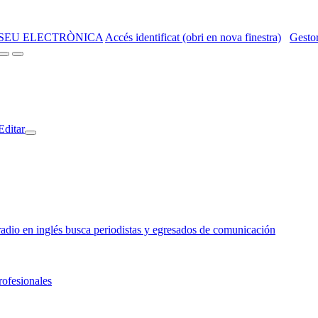
SEU ELECTRÒNICA
Accés identificat (obri en nova finestra)
Gestor
Editar
o en inglés busca periodistas y egresados de comunicación
rofesionales