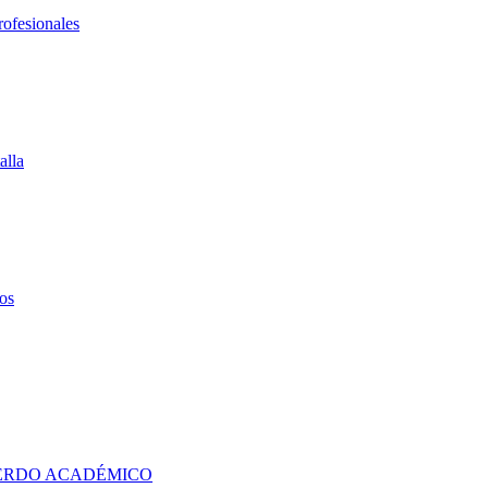
rofesionales
alla
os
UERDO ACADÉMICO