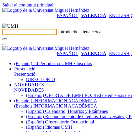
Saltar al contingut principal
ESPAÑOL
VALENCIÀ
ENGLISH
Introdueix la teua cerca
ESPAÑOL
VALENCIÀ
ENGLISH
(Español) 20 Periodismo UMH · Inscritos
Presentació
Presentació
DIRECTORIO
NOVEDADES
NOVEDADES
(Español) OFERTA DE EMPLEO: Red de emisoras de radi
(Español) INFORMACIÓN ACADÉMICA
(Español) INFORMACIÓN ACADÉMICA
(Español) Calendario, Horarios y Exámenes
(Español) Reconocimiento de Créditos Transversales y P
(Español) Observatorio Ocupacional
(Español) Idiomas UMH