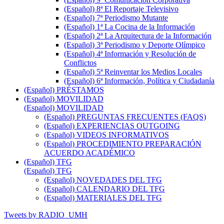
(Español) 8ª El Reportaje Televisivo
(Español) 7ª Periodismo Mutante
(Español) 1ª La Cocina de la Información
(Español) 2ª La Arquitectura de la Información
(Español) 3ª Periodismo y Deporte Olímpico
(Español) 4ª Información y Resolución de
Conflictos
(Español) 5ª Reinventar los Medios Locales
(Español) 6ª Información, Política y Ciudadanía
(Español) PRÉSTAMOS
(Español) MOVILIDAD
(Español) MOVILIDAD
(Español) PREGUNTAS FRECUENTES (FAQS)
(Español) EXPERIENCIAS OUTGOING
(Español) VIDEOS INFORMATIVOS
(Español) PROCEDIMIENTO PREPARACIÓN
ACUERDO ACADÉMICO
(Español) TFG
(Español) TFG
(Español) NOVEDADES DEL TFG
(Español) CALENDARIO DEL TFG
(Español) MATERIALES DEL TFG
Tweets by RADIO_UMH