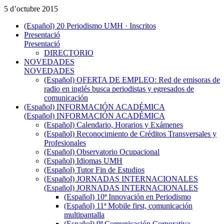
5 d’octubre 2015
(Español) 20 Periodismo UMH · Inscritos
Presentació
Presentació
DIRECTORIO
NOVEDADES
NOVEDADES
(Español) OFERTA DE EMPLEO: Red de emisoras de
radio en inglés busca periodistas y egresados de
comunicación
(Español) INFORMACIÓN ACADÉMICA
(Español) INFORMACIÓN ACADÉMICA
(Español) Calendario, Horarios y Exámenes
(Español) Reconocimiento de Créditos Transversales y
Profesionales
(Español) Observatorio Ocupacional
(Español) Idiomas UMH
(Español) Tutor Fin de Estudios
(Español) JORNADAS INTERNACIONALES
(Español) JORNADAS INTERNACIONALES
(Español) 10ª Innovación en Periodismo
(Español) 11ª Mobile first, comunicación
multipantalla
(Español) 9ª Comunicación Corporativa