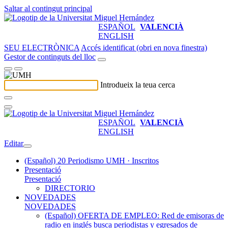
Saltar al contingut principal
ESPAÑOL
VALENCIÀ
ENGLISH
SEU ELECTRÒNICA
Accés identificat (obri en nova finestra)
Gestor de continguts del lloc
Introdueix la teua cerca
ESPAÑOL
VALENCIÀ
ENGLISH
Editar
(Español) 20 Periodismo UMH · Inscritos
Presentació
Presentació
DIRECTORIO
NOVEDADES
NOVEDADES
(Español) OFERTA DE EMPLEO: Red de emisoras de
radio en inglés busca periodistas y egresados de