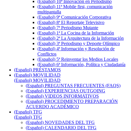
(Español) 10ª Innovación en Periodismo
(Español) 11ª Mobile first, comunicación
multipantalla
(Español) 9ª Comunicación Corporativa
(Español) 8ª El Reportaje Televisivo
(Español) 7ª Periodismo Mutante
(Español) 1ª La Cocina de la Información
(Español) 2ª La Arquitectura de la Información
(Español) 3ª Periodismo y Deporte Olímpico
(Español) 4ª Información y Resolución de
Conflictos
(Español) 5ª Reinventar los Medios Locales
(Español) 6ª Información, Política y Ciudadanía
(Español) PRÉSTAMOS
(Español) MOVILIDAD
(Español) MOVILIDAD
(Español) PREGUNTAS FRECUENTES (FAQS)
(Español) EXPERIENCIAS OUTGOING
(Español) VIDEOS INFORMATIVOS
(Español) PROCEDIMIENTO PREPARACIÓN
ACUERDO ACADÉMICO
(Español) TFG
(Español) TFG
(Español) NOVEDADES DEL TFG
(Español) CALENDARIO DEL TFG