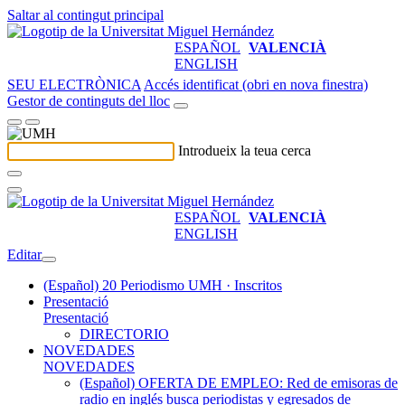
Saltar al contingut principal
ESPAÑOL
VALENCIÀ
ENGLISH
SEU ELECTRÒNICA
Accés identificat (obri en nova finestra)
Gestor de continguts del lloc
Introdueix la teua cerca
ESPAÑOL
VALENCIÀ
ENGLISH
Editar
(Español) 20 Periodismo UMH · Inscritos
Presentació
Presentació
DIRECTORIO
NOVEDADES
NOVEDADES
(Español) OFERTA DE EMPLEO: Red de emisoras de
radio en inglés busca periodistas y egresados de