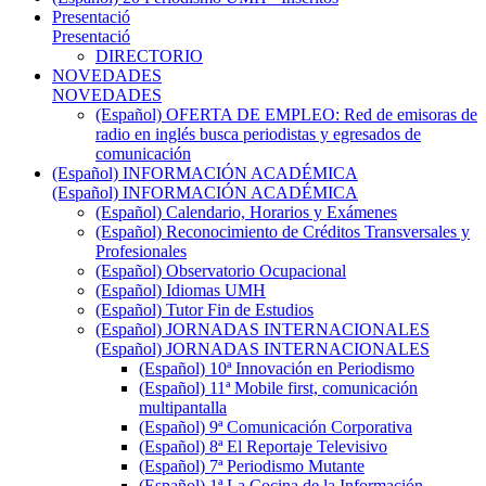
Presentació
Presentació
DIRECTORIO
NOVEDADES
NOVEDADES
(Español) OFERTA DE EMPLEO: Red de emisoras de
radio en inglés busca periodistas y egresados de
comunicación
(Español) INFORMACIÓN ACADÉMICA
(Español) INFORMACIÓN ACADÉMICA
(Español) Calendario, Horarios y Exámenes
(Español) Reconocimiento de Créditos Transversales y
Profesionales
(Español) Observatorio Ocupacional
(Español) Idiomas UMH
(Español) Tutor Fin de Estudios
(Español) JORNADAS INTERNACIONALES
(Español) JORNADAS INTERNACIONALES
(Español) 10ª Innovación en Periodismo
(Español) 11ª Mobile first, comunicación
multipantalla
(Español) 9ª Comunicación Corporativa
(Español) 8ª El Reportaje Televisivo
(Español) 7ª Periodismo Mutante
(Español) 1ª La Cocina de la Información