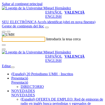
Saltar al contingut principal
ESPAÑOL
VALENCIÀ
ENGLISH
SEU ELECTRÒNICA
Accés identificat (obri en nova finestra)
Gestor de continguts del lloc
Introdueix la teua cerca
ESPAÑOL
VALENCIÀ
ENGLISH
Editar
(Español) 20 Periodismo UMH · Inscritos
Presentació
Presentació
DIRECTORIO
NOVEDADES
NOVEDADES
(Español) OFERTA DE EMPLEO: Red de emisoras de
radio en inglés busca periodistas y egresados de