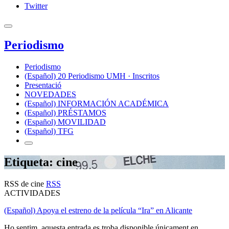
Twitter
Periodismo
Periodismo
(Español) 20 Periodismo UMH · Inscritos
Presentació
NOVEDADES
(Español) INFORMACIÓN ACADÉMICA
(Español) PRÉSTAMOS
(Español) MOVILIDAD
(Español) TFG
Etiqueta: cine
RSS de cine
RSS
ACTIVIDADES
(Español) Apoya el estreno de la película “Ira” en Alicante
Ho sentim, aquesta entrada es troba disponible únicament en