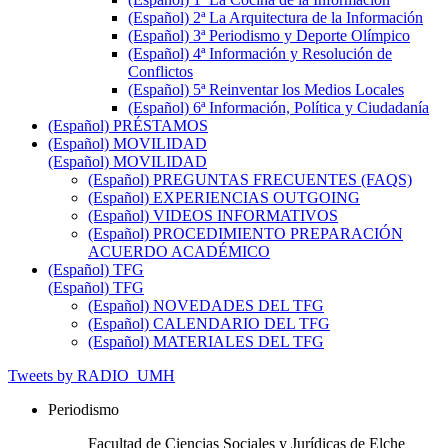
(Español) 2ª La Arquitectura de la Información
(Español) 3ª Periodismo y Deporte Olímpico
(Español) 4ª Información y Resolución de
Conflictos
(Español) 5ª Reinventar los Medios Locales
(Español) 6ª Información, Política y Ciudadanía
(Español) PRÉSTAMOS
(Español) MOVILIDAD
(Español) MOVILIDAD
(Español) PREGUNTAS FRECUENTES (FAQS)
(Español) EXPERIENCIAS OUTGOING
(Español) VIDEOS INFORMATIVOS
(Español) PROCEDIMIENTO PREPARACIÓN
ACUERDO ACADÉMICO
(Español) TFG
(Español) TFG
(Español) NOVEDADES DEL TFG
(Español) CALENDARIO DEL TFG
(Español) MATERIALES DEL TFG
Tweets by RADIO_UMH
Periodismo
Facultad de Ciencias Sociales y Jurídicas de Elche