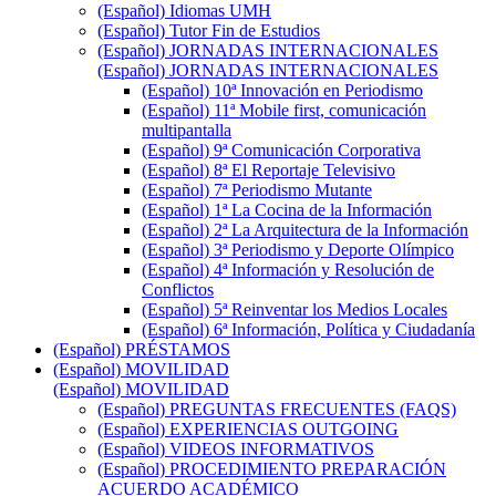
(Español) Idiomas UMH
(Español) Tutor Fin de Estudios
(Español) JORNADAS INTERNACIONALES
(Español) JORNADAS INTERNACIONALES
(Español) 10ª Innovación en Periodismo
(Español) 11ª Mobile first, comunicación
multipantalla
(Español) 9ª Comunicación Corporativa
(Español) 8ª El Reportaje Televisivo
(Español) 7ª Periodismo Mutante
(Español) 1ª La Cocina de la Información
(Español) 2ª La Arquitectura de la Información
(Español) 3ª Periodismo y Deporte Olímpico
(Español) 4ª Información y Resolución de
Conflictos
(Español) 5ª Reinventar los Medios Locales
(Español) 6ª Información, Política y Ciudadanía
(Español) PRÉSTAMOS
(Español) MOVILIDAD
(Español) MOVILIDAD
(Español) PREGUNTAS FRECUENTES (FAQS)
(Español) EXPERIENCIAS OUTGOING
(Español) VIDEOS INFORMATIVOS
(Español) PROCEDIMIENTO PREPARACIÓN
ACUERDO ACADÉMICO