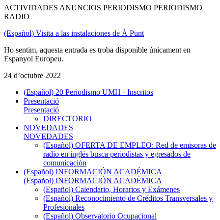
ACTIVIDADES ANUNCIOS PERIODISMO PERIODISMO
RADIO
(Español) Visita a las instalaciones de À Punt
Ho sentim, aquesta entrada es troba disponible únicament en
Espanyol Europeu.
24 d’octubre 2022
(Español) 20 Periodismo UMH · Inscritos
Presentació
Presentació
DIRECTORIO
NOVEDADES
NOVEDADES
(Español) OFERTA DE EMPLEO: Red de emisoras de
radio en inglés busca periodistas y egresados de
comunicación
(Español) INFORMACIÓN ACADÉMICA
(Español) INFORMACIÓN ACADÉMICA
(Español) Calendario, Horarios y Exámenes
(Español) Reconocimiento de Créditos Transversales y
Profesionales
(Español) Observatorio Ocupacional