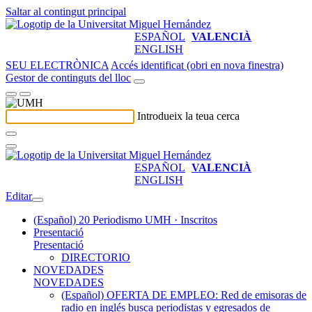
Saltar al contingut principal
ESPAÑOL
VALENCIÀ
ENGLISH
SEU ELECTRÒNICA
Accés identificat (obri en nova finestra)
Gestor de continguts del lloc
Introdueix la teua cerca
ESPAÑOL
VALENCIÀ
ENGLISH
Editar
(Español) 20 Periodismo UMH · Inscritos
Presentació
Presentació
DIRECTORIO
NOVEDADES
NOVEDADES
(Español) OFERTA DE EMPLEO: Red de emisoras de
radio en inglés busca periodistas y egresados de