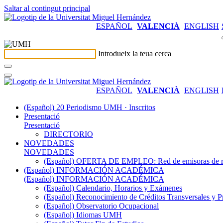
Saltar al contingut principal
ESPAÑOL
VALENCIÀ
ENGLISH
Introdueix la teua cerca
ESPAÑOL
VALENCIÀ
ENGLISH
(Español) 20 Periodismo UMH · Inscritos
Presentació
Presentació
DIRECTORIO
NOVEDADES
NOVEDADES
(Español) OFERTA DE EMPLEO: Red de emisoras de radi
(Español) INFORMACIÓN ACADÉMICA
(Español) INFORMACIÓN ACADÉMICA
(Español) Calendario, Horarios y Exámenes
(Español) Reconocimiento de Créditos Transversales y P
(Español) Observatorio Ocupacional
(Español) Idiomas UMH