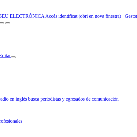
SEU ELECTRÒNICA
Accés identificat (obri en nova finestra)
Gestor
Editar
o en inglés busca periodistas y egresados de comunicación
rofesionales