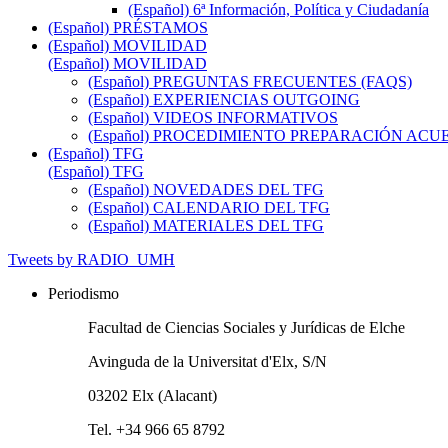
(Español) 6ª Información, Política y Ciudadanía
(Español) PRÉSTAMOS
(Español) MOVILIDAD
(Español) MOVILIDAD
(Español) PREGUNTAS FRECUENTES (FAQS)
(Español) EXPERIENCIAS OUTGOING
(Español) VIDEOS INFORMATIVOS
(Español) PROCEDIMIENTO PREPARACIÓN AC
(Español) TFG
(Español) TFG
(Español) NOVEDADES DEL TFG
(Español) CALENDARIO DEL TFG
(Español) MATERIALES DEL TFG
Tweets by RADIO_UMH
Periodismo
Facultad de Ciencias Sociales y Jurídicas de Elche
Avinguda de la Universitat d'Elx, S/N
03202 Elx (Alacant)
Tel. +34 966 65 8792