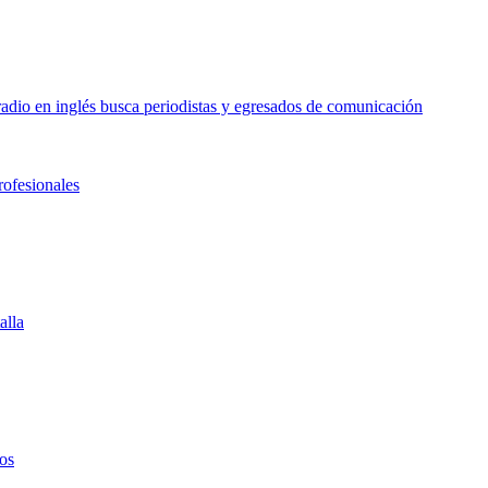
o en inglés busca periodistas y egresados de comunicación
rofesionales
alla
os