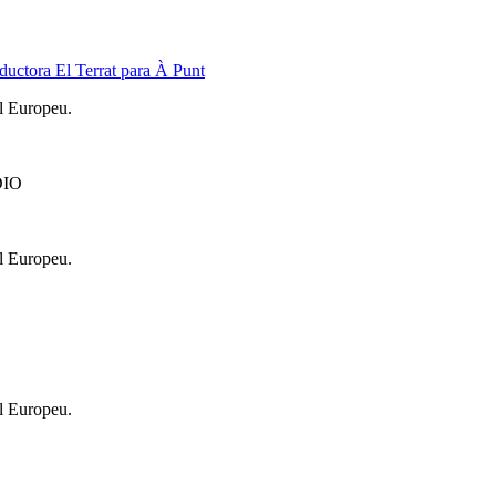
oductora El Terrat para À Punt
l Europeu.
DIO
l Europeu.
l Europeu.