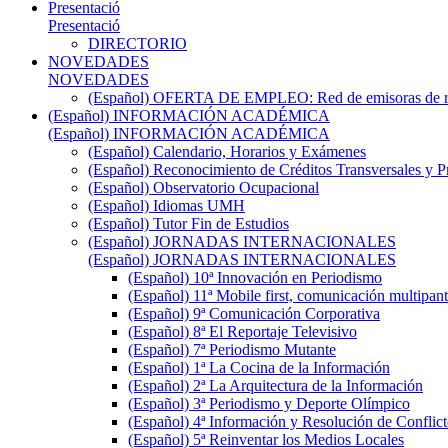
Presentació
Presentació
DIRECTORIO
NOVEDADES
NOVEDADES
(Español) OFERTA DE EMPLEO: Red de emisoras de radi
(Español) INFORMACIÓN ACADÉMICA
(Español) INFORMACIÓN ACADÉMICA
(Español) Calendario, Horarios y Exámenes
(Español) Reconocimiento de Créditos Transversales y P
(Español) Observatorio Ocupacional
(Español) Idiomas UMH
(Español) Tutor Fin de Estudios
(Español) JORNADAS INTERNACIONALES
(Español) JORNADAS INTERNACIONALES
(Español) 10ª Innovación en Periodismo
(Español) 11ª Mobile first, comunicación multipant
(Español) 9ª Comunicación Corporativa
(Español) 8ª El Reportaje Televisivo
(Español) 7ª Periodismo Mutante
(Español) 1ª La Cocina de la Información
(Español) 2ª La Arquitectura de la Información
(Español) 3ª Periodismo y Deporte Olímpico
(Español) 4ª Información y Resolución de Conflict
(Español) 5ª Reinventar los Medios Locales