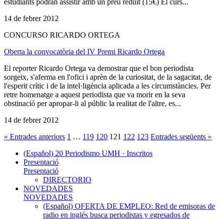
estudiants podran assistir amb un preu reduït (15€) El curs...
14 de febrer 2012
CONCURSO RICARDO ORTEGA
Oberta la convocatòria del IV Premi Ricardo Ortega
El reporter Ricardo Ortega va demostrar que el bon periodista
sorgeix, s'aferma en l'ofici i aprèn de la curiositat, de la sagacitat, de
l'esperit crític i de la intel·ligència aplicada a les circumstàncies. Per
retre homenatge a aquest periodista que va morir en la seva
obstinació per apropar-li al públic la realitat de l'altre, es...
14 de febrer 2012
« Entrades anteriors
1
…
119
120
121
122
123
Entrades següents »
(Español) 20 Periodismo UMH · Inscritos
Presentació
Presentació
DIRECTORIO
NOVEDADES
NOVEDADES
(Español) OFERTA DE EMPLEO: Red de emisoras de
radio en inglés busca periodistas y egresados de