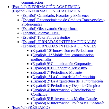
comunicación
(Español) INFORMACIÓN ACADÉMICA
(Español) INFORMACIÓN ACADÉMICA
(Español) Calendario, Horarios y Exámenes
(Español) Reconocimiento de Créditos Transversales y
Profesionales
(Español) Observatorio Ocupacional
(Español) Idiomas UMH
(Español) Tutor Fin de Estudios
(Español) JORNADAS INTERNACIONALES
(Español) JORNADAS INTERNACIONALES
(Español) 10ª Innovación en Periodismo
(Español) 11ª Mobile first, comunicación
multipantalla
(Español) 9ª Comunicación Corporativa
(Español) 8ª El Reportaje Televisivo
(Español) 7ª Periodismo Mutante
(Español) 1ª La Cocina de la Información
(Español) 2ª La Arquitectura de la Información
(Español) 3ª Periodismo y Deporte Olímpico
(Español) 4ª Información y Resolución de
Conflictos
(Español) 5ª Reinventar los Medios Locales
(Español) 6ª Información, Política y Ciudadanía
(Español) PRÉSTAMOS