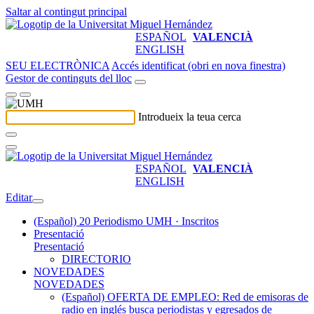
Saltar al contingut principal
ESPAÑOL
VALENCIÀ
ENGLISH
SEU ELECTRÒNICA
Accés identificat (obri en nova finestra)
Gestor de continguts del lloc
Introdueix la teua cerca
ESPAÑOL
VALENCIÀ
ENGLISH
Editar
(Español) 20 Periodismo UMH · Inscritos
Presentació
Presentació
DIRECTORIO
NOVEDADES
NOVEDADES
(Español) OFERTA DE EMPLEO: Red de emisoras de
radio en inglés busca periodistas y egresados de