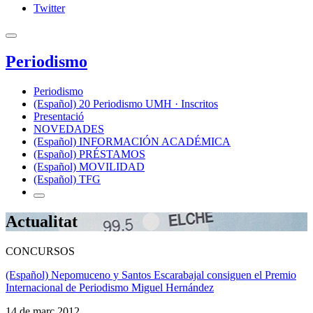
Twitter
Periodismo
Periodismo
(Español) 20 Periodismo UMH · Inscritos
Presentació
NOVEDADES
(Español) INFORMACIÓN ACADÉMICA
(Español) PRÉSTAMOS
(Español) MOVILIDAD
(Español) TFG
Actualitat
CONCURSOS
(Español) Nepomuceno y Santos Escarabajal consiguen el Premio
Internacional de Periodismo Miguel Hernández
14 de març 2012