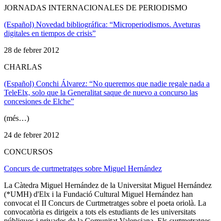
JORNADAS INTERNACIONALES DE PERIODISMO
(Español) Novedad bibliográfica: “Microperiodismos. Aveturas
digitales en tiempos de crisis”
28 de febrer 2012
CHARLAS
(Español) Conchi Álvarez: “No queremos que nadie regale nada a
TeleElx, solo que la Generalitat saque de nuevo a concurso las
concesiones de Elche”
(més…)
24 de febrer 2012
CONCURSOS
Concurs de curtmetratges sobre Miguel Hernández
La Càtedra Miguel Hernández de la Universitat Miguel Hernández
(*UMH) d'Elx i la Fundació Cultural Miguel Hernández han
convocat el II Concurs de Curtmetratges sobre el poeta oriolà. La
convocatòria es dirigeix a tots els estudiants de les universitats
públiques i privades de la Comunitat Valenciana. Els curtmetratges