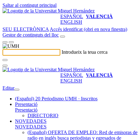
Saltar al contingut principal
ESPAÑOL
VALENCIÀ
ENGLISH
SEU ELECTRÒNICA
Accés identificat (obri en nova finestra)
Gestor de continguts del lloc
Introdueix la teua cerca
ESPAÑOL
VALENCIÀ
ENGLISH
Editar
(Español) 20 Periodismo UMH · Inscritos
Presentació
Presentació
DIRECTORIO
NOVEDADES
NOVEDADES
(Español) OFERTA DE EMPLEO: Red de emisoras de
radio en inglés busca periodistas y egresados de