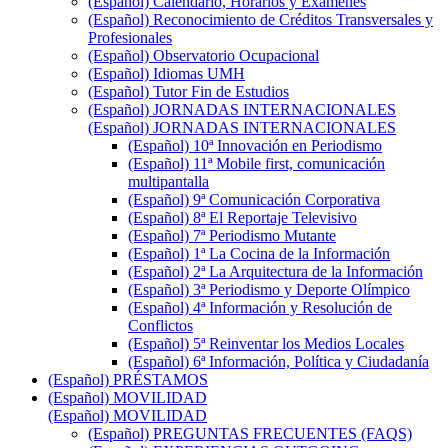
(Español) Calendario, Horarios y Exámenes
(Español) Reconocimiento de Créditos Transversales y
Profesionales
(Español) Observatorio Ocupacional
(Español) Idiomas UMH
(Español) Tutor Fin de Estudios
(Español) JORNADAS INTERNACIONALES
(Español) JORNADAS INTERNACIONALES
(Español) 10ª Innovación en Periodismo
(Español) 11ª Mobile first, comunicación
multipantalla
(Español) 9ª Comunicación Corporativa
(Español) 8ª El Reportaje Televisivo
(Español) 7ª Periodismo Mutante
(Español) 1ª La Cocina de la Información
(Español) 2ª La Arquitectura de la Información
(Español) 3ª Periodismo y Deporte Olímpico
(Español) 4ª Información y Resolución de
Conflictos
(Español) 5ª Reinventar los Medios Locales
(Español) 6ª Información, Política y Ciudadanía
(Español) PRÉSTAMOS
(Español) MOVILIDAD
(Español) MOVILIDAD
(Español) PREGUNTAS FRECUENTES (FAQS)