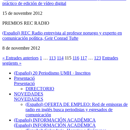
práctico de edición de vídeo digital
15 de novembre 2012
PREMIOS REC RADIO
(Español) REC Radio entrevista al profesor noruego y experto en
comunicación política, Geir Conrad Tufte
8 de novembre 2012
« Entrades anteriors
1
…
113
114
115
116
117
…
123
Entrades
següents »
(Español) 20 Periodismo UMH · Inscritos
Presentació
Presentació
DIRECTORIO
NOVEDADES
NOVEDADES
(Español) OFERTA DE EMPLEO: Red de emisoras de
radio en inglés busca periodistas y egresados de
comunicación
(Español) INFORMACIÓN ACADÉMICA
(Español) INFORMACIÓN ACADÉMICA