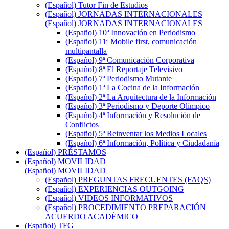
(Español) Tutor Fin de Estudios
(Español) JORNADAS INTERNACIONALES
(Español) JORNADAS INTERNACIONALES
(Español) 10ª Innovación en Periodismo
(Español) 11ª Mobile first, comunicación
multipantalla
(Español) 9ª Comunicación Corporativa
(Español) 8ª El Reportaje Televisivo
(Español) 7ª Periodismo Mutante
(Español) 1ª La Cocina de la Información
(Español) 2ª La Arquitectura de la Información
(Español) 3ª Periodismo y Deporte Olímpico
(Español) 4ª Información y Resolución de
Conflictos
(Español) 5ª Reinventar los Medios Locales
(Español) 6ª Información, Política y Ciudadanía
(Español) PRÉSTAMOS
(Español) MOVILIDAD
(Español) MOVILIDAD
(Español) PREGUNTAS FRECUENTES (FAQS)
(Español) EXPERIENCIAS OUTGOING
(Español) VIDEOS INFORMATIVOS
(Español) PROCEDIMIENTO PREPARACIÓN
ACUERDO ACADÉMICO
(Español) TFG