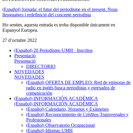
(Español) Jornada: el futur del periodisme en el present. Nous
llenguatges i redefinició del concepte periodista
Ho sentim, aquesta entrada es troba disponible únicament en
Espanyol Europeu.
27 d’octubre 2022
(Español) 20 Periodismo UMH · Inscritos
Presentació
Presentació
DIRECTORIO
NOVEDADES
NOVEDADES
(Español) OFERTA DE EMPLEO: Red de emisoras de
radio en inglés busca periodistas y egresados de
comunicación
(Español) INFORMACIÓN ACADÉMICA
(Español) INFORMACIÓN ACADÉMICA
(Español) Calendario, Horarios y Exámenes
(Español) Reconocimiento de Créditos Transversales y
Profesionales
(Español) Observatorio Ocupacional
(Español) Idiomas UMH