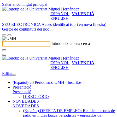
Saltar al contingut principal
ESPAÑOL
VALENCIÀ
ENGLISH
SEU ELECTRÒNICA
Accés identificat (obri en nova finestra)
Gestor de continguts del lloc
Introdueix la teua cerca
ESPAÑOL
VALENCIÀ
ENGLISH
Editar
(Español) 20 Periodismo UMH · Inscritos
Presentació
Presentació
DIRECTORIO
NOVEDADES
NOVEDADES
(Español) OFERTA DE EMPLEO: Red de emisoras de
radio en inglés busca periodistas y egresados de