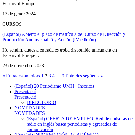
Espanyol Europeu.
17 de gener 2024
CURSOS
(Español) Abierto el plazo de matrícula del Curso de Dirección y
Producción Audiovisual: 5 y Acción (IV edición)
Ho sentim, aquesta entrada es troba disponible únicament en
Espanyol Europeu.
23 de novembre 2023
« Entrades anteriors
1
2
3
4
…
9
Entrades següents »
(Español) 20 Periodismo UMH · Inscritos
Presentació
Presentació
DIRECTORIO
NOVEDADES
NOVEDADES
(Español) OFERTA DE EMPLEO: Red de emisoras de
radio en inglés busca periodistas y egresados de
comunicación
(Español) INFORMACIÓN ACADÉMICA