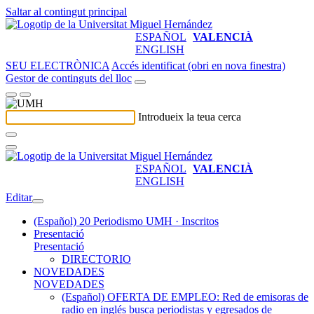
Saltar al contingut principal
ESPAÑOL
VALENCIÀ
ENGLISH
SEU ELECTRÒNICA
Accés identificat (obri en nova finestra)
Gestor de continguts del lloc
Introdueix la teua cerca
ESPAÑOL
VALENCIÀ
ENGLISH
Editar
(Español) 20 Periodismo UMH · Inscritos
Presentació
Presentació
DIRECTORIO
NOVEDADES
NOVEDADES
(Español) OFERTA DE EMPLEO: Red de emisoras de
radio en inglés busca periodistas y egresados de