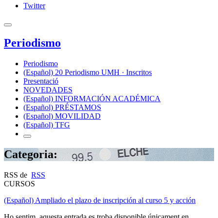
Twitter
Periodismo
Periodismo
(Español) 20 Periodismo UMH · Inscritos
Presentació
NOVEDADES
(Español) INFORMACIÓN ACADÉMICA
(Español) PRÉSTAMOS
(Español) MOVILIDAD
(Español) TFG
Categoria:
RSS de
RSS
CURSOS
(Español) Ampliado el plazo de inscripción al curso 5 y acción
Ho sentim, aquesta entrada es troba disponible únicament en