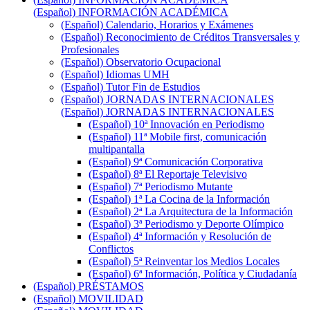
(Español) INFORMACIÓN ACADÉMICA
(Español) Calendario, Horarios y Exámenes
(Español) Reconocimiento de Créditos Transversales y
Profesionales
(Español) Observatorio Ocupacional
(Español) Idiomas UMH
(Español) Tutor Fin de Estudios
(Español) JORNADAS INTERNACIONALES
(Español) JORNADAS INTERNACIONALES
(Español) 10ª Innovación en Periodismo
(Español) 11ª Mobile first, comunicación
multipantalla
(Español) 9ª Comunicación Corporativa
(Español) 8ª El Reportaje Televisivo
(Español) 7ª Periodismo Mutante
(Español) 1ª La Cocina de la Información
(Español) 2ª La Arquitectura de la Información
(Español) 3ª Periodismo y Deporte Olímpico
(Español) 4ª Información y Resolución de
Conflictos
(Español) 5ª Reinventar los Medios Locales
(Español) 6ª Información, Política y Ciudadanía
(Español) PRÉSTAMOS
(Español) MOVILIDAD