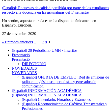
(Español) Encuestas de calidad percibida por parte de los estudiantes
respecto a la docencia en las asignaturas del 1º semestre
Ho sentim, aquesta entrada es troba disponible únicament en
Espanyol Europeu.
27 de novembre 2020
« Entrades anteriors
1
…
7
8
9
(Español) 20 Periodismo UMH · Inscritos
Presentació
Presentació
DIRECTORIO
NOVEDADES
NOVEDADES
(Español) OFERTA DE EMPLEO: Red de emisoras de
radio en inglés busca periodistas y egresados de
comunicación
(Español) INFORMACIÓN ACADÉMICA
(Español) INFORMACIÓN ACADÉMICA
(Español) Calendario, Horarios y Exámenes
(Español) Reconocimiento de Créditos Transversales y
Profesionales