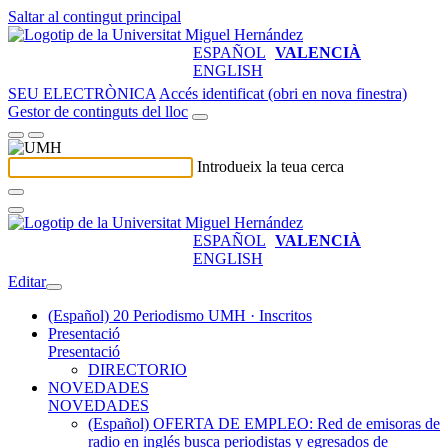
Saltar al contingut principal
ESPAÑOL
VALENCIÀ
ENGLISH
SEU ELECTRÒNICA
Accés identificat (obri en nova finestra)
Gestor de continguts del lloc
Introdueix la teua cerca
ESPAÑOL
VALENCIÀ
ENGLISH
Editar
(Español) 20 Periodismo UMH · Inscritos
Presentació
Presentació
DIRECTORIO
NOVEDADES
NOVEDADES
(Español) OFERTA DE EMPLEO: Red de emisoras de
radio en inglés busca periodistas y egresados de