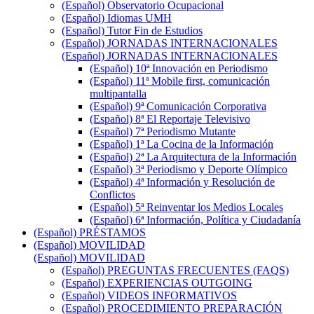
(Español) Observatorio Ocupacional
(Español) Idiomas UMH
(Español) Tutor Fin de Estudios
(Español) JORNADAS INTERNACIONALES
(Español) JORNADAS INTERNACIONALES
(Español) 10ª Innovación en Periodismo
(Español) 11ª Mobile first, comunicación
multipantalla
(Español) 9ª Comunicación Corporativa
(Español) 8ª El Reportaje Televisivo
(Español) 7ª Periodismo Mutante
(Español) 1ª La Cocina de la Información
(Español) 2ª La Arquitectura de la Información
(Español) 3ª Periodismo y Deporte Olímpico
(Español) 4ª Información y Resolución de
Conflictos
(Español) 5ª Reinventar los Medios Locales
(Español) 6ª Información, Política y Ciudadanía
(Español) PRÉSTAMOS
(Español) MOVILIDAD
(Español) MOVILIDAD
(Español) PREGUNTAS FRECUENTES (FAQS)
(Español) EXPERIENCIAS OUTGOING
(Español) VIDEOS INFORMATIVOS
(Español) PROCEDIMIENTO PREPARACIÓN