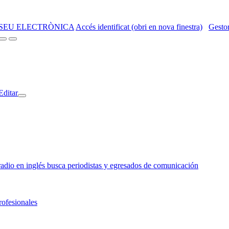
SEU ELECTRÒNICA
Accés identificat (obri en nova finestra)
Gestor
Editar
o en inglés busca periodistas y egresados de comunicación
rofesionales