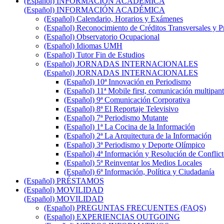
(Español) INFORMACIÓN ACADÉMICA
(Español) INFORMACIÓN ACADÉMICA
(Español) Calendario, Horarios y Exámenes
(Español) Reconocimiento de Créditos Transversales y P
(Español) Observatorio Ocupacional
(Español) Idiomas UMH
(Español) Tutor Fin de Estudios
(Español) JORNADAS INTERNACIONALES
(Español) JORNADAS INTERNACIONALES
(Español) 10ª Innovación en Periodismo
(Español) 11ª Mobile first, comunicación multipant
(Español) 9ª Comunicación Corporativa
(Español) 8ª El Reportaje Televisivo
(Español) 7ª Periodismo Mutante
(Español) 1ª La Cocina de la Información
(Español) 2ª La Arquitectura de la Información
(Español) 3ª Periodismo y Deporte Olímpico
(Español) 4ª Información y Resolución de Conflict
(Español) 5ª Reinventar los Medios Locales
(Español) 6ª Información, Política y Ciudadanía
(Español) PRÉSTAMOS
(Español) MOVILIDAD
(Español) MOVILIDAD
(Español) PREGUNTAS FRECUENTES (FAQS)
(Español) EXPERIENCIAS OUTGOING