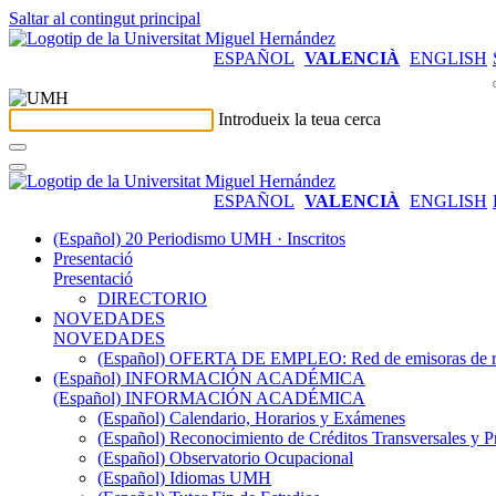
Saltar al contingut principal
ESPAÑOL
VALENCIÀ
ENGLISH
Introdueix la teua cerca
ESPAÑOL
VALENCIÀ
ENGLISH
(Español) 20 Periodismo UMH · Inscritos
Presentació
Presentació
DIRECTORIO
NOVEDADES
NOVEDADES
(Español) OFERTA DE EMPLEO: Red de emisoras de radi
(Español) INFORMACIÓN ACADÉMICA
(Español) INFORMACIÓN ACADÉMICA
(Español) Calendario, Horarios y Exámenes
(Español) Reconocimiento de Créditos Transversales y P
(Español) Observatorio Ocupacional
(Español) Idiomas UMH