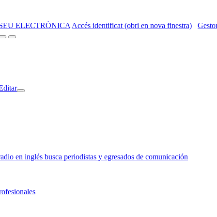
SEU ELECTRÒNICA
Accés identificat (obri en nova finestra)
Gestor
Editar
o en inglés busca periodistas y egresados de comunicación
rofesionales