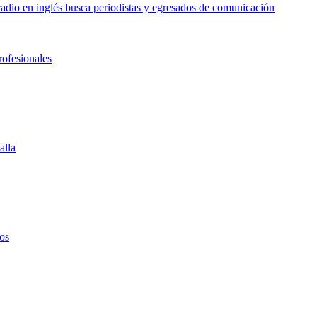
o en inglés busca periodistas y egresados de comunicación
rofesionales
alla
os