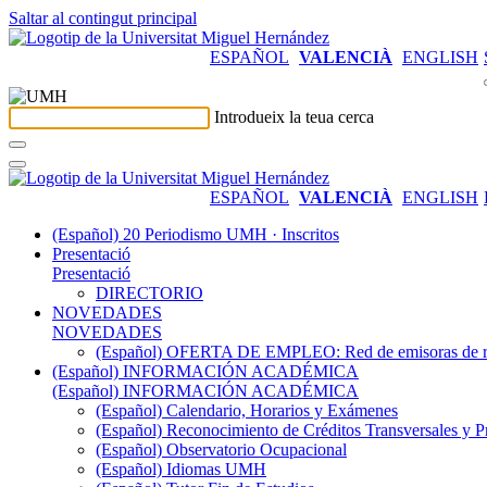
Saltar al contingut principal
ESPAÑOL
VALENCIÀ
ENGLISH
Introdueix la teua cerca
ESPAÑOL
VALENCIÀ
ENGLISH
(Español) 20 Periodismo UMH · Inscritos
Presentació
Presentació
DIRECTORIO
NOVEDADES
NOVEDADES
(Español) OFERTA DE EMPLEO: Red de emisoras de radi
(Español) INFORMACIÓN ACADÉMICA
(Español) INFORMACIÓN ACADÉMICA
(Español) Calendario, Horarios y Exámenes
(Español) Reconocimiento de Créditos Transversales y P
(Español) Observatorio Ocupacional
(Español) Idiomas UMH