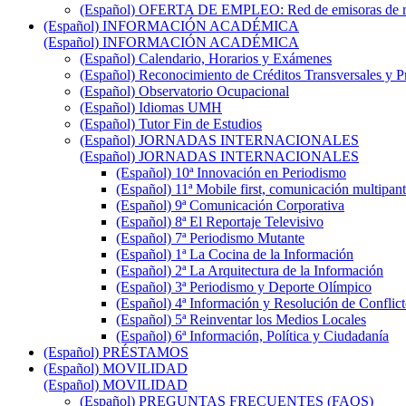
(Español) OFERTA DE EMPLEO: Red de emisoras de radi
(Español) INFORMACIÓN ACADÉMICA
(Español) INFORMACIÓN ACADÉMICA
(Español) Calendario, Horarios y Exámenes
(Español) Reconocimiento de Créditos Transversales y P
(Español) Observatorio Ocupacional
(Español) Idiomas UMH
(Español) Tutor Fin de Estudios
(Español) JORNADAS INTERNACIONALES
(Español) JORNADAS INTERNACIONALES
(Español) 10ª Innovación en Periodismo
(Español) 11ª Mobile first, comunicación multipant
(Español) 9ª Comunicación Corporativa
(Español) 8ª El Reportaje Televisivo
(Español) 7ª Periodismo Mutante
(Español) 1ª La Cocina de la Información
(Español) 2ª La Arquitectura de la Información
(Español) 3ª Periodismo y Deporte Olímpico
(Español) 4ª Información y Resolución de Conflict
(Español) 5ª Reinventar los Medios Locales
(Español) 6ª Información, Política y Ciudadanía
(Español) PRÉSTAMOS
(Español) MOVILIDAD
(Español) MOVILIDAD
(Español) PREGUNTAS FRECUENTES (FAQS)