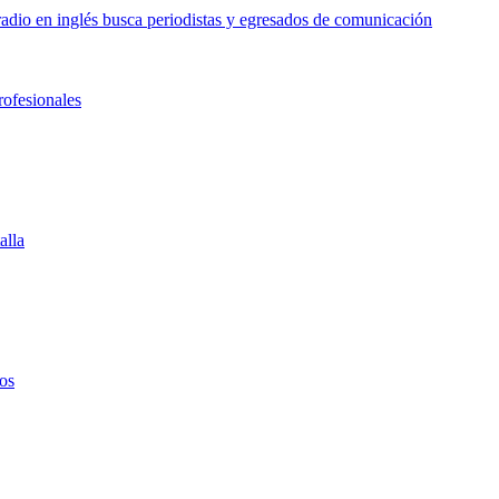
o en inglés busca periodistas y egresados de comunicación
rofesionales
alla
os