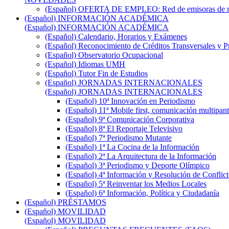
(Español) OFERTA DE EMPLEO: Red de emisoras de radi
(Español) INFORMACIÓN ACADÉMICA
(Español) INFORMACIÓN ACADÉMICA
(Español) Calendario, Horarios y Exámenes
(Español) Reconocimiento de Créditos Transversales y P
(Español) Observatorio Ocupacional
(Español) Idiomas UMH
(Español) Tutor Fin de Estudios
(Español) JORNADAS INTERNACIONALES
(Español) JORNADAS INTERNACIONALES
(Español) 10ª Innovación en Periodismo
(Español) 11ª Mobile first, comunicación multipant
(Español) 9ª Comunicación Corporativa
(Español) 8ª El Reportaje Televisivo
(Español) 7ª Periodismo Mutante
(Español) 1ª La Cocina de la Información
(Español) 2ª La Arquitectura de la Información
(Español) 3ª Periodismo y Deporte Olímpico
(Español) 4ª Información y Resolución de Conflict
(Español) 5ª Reinventar los Medios Locales
(Español) 6ª Información, Política y Ciudadanía
(Español) PRÉSTAMOS
(Español) MOVILIDAD
(Español) MOVILIDAD