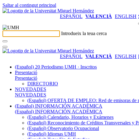
Saltar al contingut principal
ESPAÑOL
VALENCIÀ
ENGLISH
Introdueix la teua cerca
ESPAÑOL
VALENCIÀ
ENGLISH
(Español) 20 Periodismo UMH · Inscritos
Presentació
Presentació
DIRECTORIO
NOVEDADES
NOVEDADES
(Español) OFERTA DE EMPLEO: Red de emisoras de radi
(Español) INFORMACIÓN ACADÉMICA
(Español) INFORMACIÓN ACADÉMICA
(Español) Calendario, Horarios y Exámenes
(Español) Reconocimiento de Créditos Transversales y P
(Español) Observatorio Ocupacional
(Español) Idiomas UMH