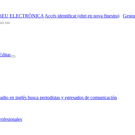
SEU ELECTRÒNICA
Accés identificat (obri en nova finestra)
Gestor
Editar
o en inglés busca periodistas y egresados de comunicación
rofesionales