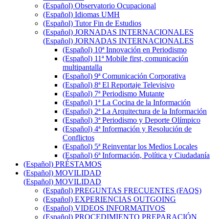
(Español) Observatorio Ocupacional
(Español) Idiomas UMH
(Español) Tutor Fin de Estudios
(Español) JORNADAS INTERNACIONALES
(Español) JORNADAS INTERNACIONALES
(Español) 10ª Innovación en Periodismo
(Español) 11ª Mobile first, comunicación
multipantalla
(Español) 9ª Comunicación Corporativa
(Español) 8ª El Reportaje Televisivo
(Español) 7ª Periodismo Mutante
(Español) 1ª La Cocina de la Información
(Español) 2ª La Arquitectura de la Información
(Español) 3ª Periodismo y Deporte Olímpico
(Español) 4ª Información y Resolución de
Conflictos
(Español) 5ª Reinventar los Medios Locales
(Español) 6ª Información, Política y Ciudadanía
(Español) PRÉSTAMOS
(Español) MOVILIDAD
(Español) MOVILIDAD
(Español) PREGUNTAS FRECUENTES (FAQS)
(Español) EXPERIENCIAS OUTGOING
(Español) VIDEOS INFORMATIVOS
(Español) PROCEDIMIENTO PREPARACIÓN