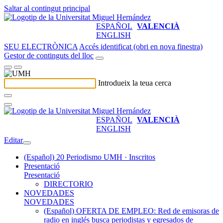
Saltar al contingut principal
ESPAÑOL
VALENCIÀ
ENGLISH
SEU ELECTRÒNICA
Accés identificat (obri en nova finestra)
Gestor de continguts del lloc
Introdueix la teua cerca
ESPAÑOL
VALENCIÀ
ENGLISH
Editar
(Español) 20 Periodismo UMH · Inscritos
Presentació
Presentació
DIRECTORIO
NOVEDADES
NOVEDADES
(Español) OFERTA DE EMPLEO: Red de emisoras de
radio en inglés busca periodistas y egresados de