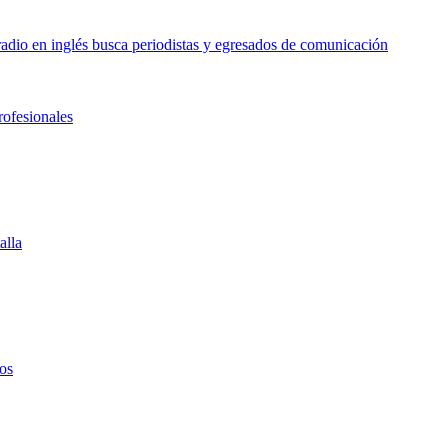
o en inglés busca periodistas y egresados de comunicación
rofesionales
alla
os