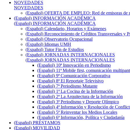
NOVEDADES
NOVEDADES
(Español) OFERTA DE EMPLEO: Red de emisoras de radi
(Español) INFORMACIÓN ACADÉMICA
(Español) INFORMACIÓN ACADÉMICA
(Español) Calendario, Horarios y Exámenes
(Español) Reconocimiento de Créditos Transversales y P
(Español) Observatorio Ocupacional
(Español) Idiomas UMH
(Español) Tutor Fin de Estudios
(Español) JORNADAS INTERNACIONALES
(Español) JORNADAS INTERNACIONALES
(Español) 10ª Innovación en Periodismo
(Español) 11ª Mobile first, comunicación multipant
(Español) 9ª Comunicación Corporativa
(Español) 8ª El Reportaje Televisivo
(Español) 7ª Periodismo Mutante
(Español) 1ª La Cocina de la Información
(Español) 2ª La Arquitectura de la Información
(Español) 3ª Periodismo y Deporte Olímpico
(Español) 4ª Información y Resolución de Conflict
(Español) 5ª Reinventar los Medios Locales
(Español) 6ª Información, Política y Ciudadanía
(Español) PRÉSTAMOS
(Español) MOVILIDAD