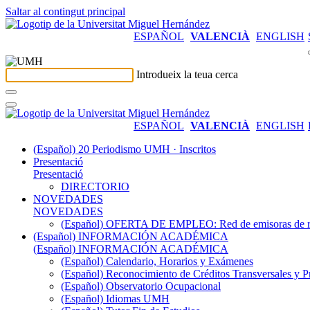
Saltar al contingut principal
ESPAÑOL
VALENCIÀ
ENGLISH
Introdueix la teua cerca
ESPAÑOL
VALENCIÀ
ENGLISH
(Español) 20 Periodismo UMH · Inscritos
Presentació
Presentació
DIRECTORIO
NOVEDADES
NOVEDADES
(Español) OFERTA DE EMPLEO: Red de emisoras de radi
(Español) INFORMACIÓN ACADÉMICA
(Español) INFORMACIÓN ACADÉMICA
(Español) Calendario, Horarios y Exámenes
(Español) Reconocimiento de Créditos Transversales y P
(Español) Observatorio Ocupacional
(Español) Idiomas UMH