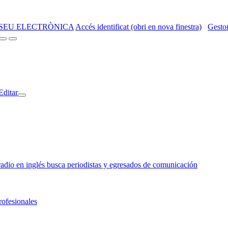
SEU ELECTRÒNICA
Accés identificat (obri en nova finestra)
Gestor
Editar
o en inglés busca periodistas y egresados de comunicación
rofesionales