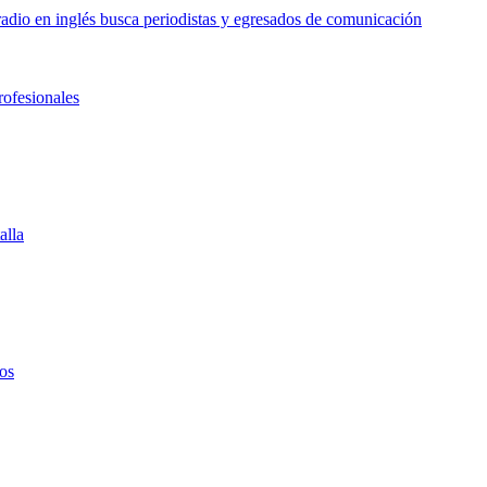
o en inglés busca periodistas y egresados de comunicación
rofesionales
alla
os