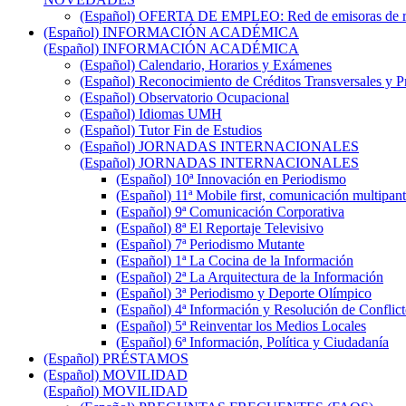
(Español) OFERTA DE EMPLEO: Red de emisoras de radi
(Español) INFORMACIÓN ACADÉMICA
(Español) INFORMACIÓN ACADÉMICA
(Español) Calendario, Horarios y Exámenes
(Español) Reconocimiento de Créditos Transversales y P
(Español) Observatorio Ocupacional
(Español) Idiomas UMH
(Español) Tutor Fin de Estudios
(Español) JORNADAS INTERNACIONALES
(Español) JORNADAS INTERNACIONALES
(Español) 10ª Innovación en Periodismo
(Español) 11ª Mobile first, comunicación multipant
(Español) 9ª Comunicación Corporativa
(Español) 8ª El Reportaje Televisivo
(Español) 7ª Periodismo Mutante
(Español) 1ª La Cocina de la Información
(Español) 2ª La Arquitectura de la Información
(Español) 3ª Periodismo y Deporte Olímpico
(Español) 4ª Información y Resolución de Conflict
(Español) 5ª Reinventar los Medios Locales
(Español) 6ª Información, Política y Ciudadanía
(Español) PRÉSTAMOS
(Español) MOVILIDAD
(Español) MOVILIDAD