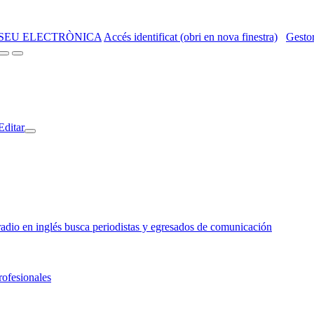
SEU ELECTRÒNICA
Accés identificat (obri en nova finestra)
Gestor
Editar
o en inglés busca periodistas y egresados de comunicación
rofesionales