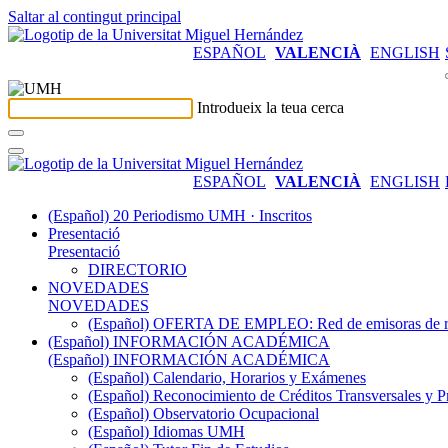
Saltar al contingut principal
ESPAÑOL
VALENCIÀ
ENGLISH
Introdueix la teua cerca
ESPAÑOL
VALENCIÀ
ENGLISH
(Español) 20 Periodismo UMH · Inscritos
Presentació
Presentació
DIRECTORIO
NOVEDADES
NOVEDADES
(Español) OFERTA DE EMPLEO: Red de emisoras de radi
(Español) INFORMACIÓN ACADÉMICA
(Español) INFORMACIÓN ACADÉMICA
(Español) Calendario, Horarios y Exámenes
(Español) Reconocimiento de Créditos Transversales y P
(Español) Observatorio Ocupacional
(Español) Idiomas UMH