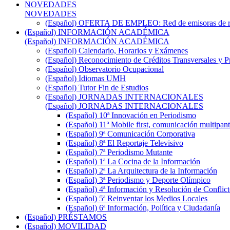
NOVEDADES
NOVEDADES
(Español) OFERTA DE EMPLEO: Red de emisoras de radi
(Español) INFORMACIÓN ACADÉMICA
(Español) INFORMACIÓN ACADÉMICA
(Español) Calendario, Horarios y Exámenes
(Español) Reconocimiento de Créditos Transversales y P
(Español) Observatorio Ocupacional
(Español) Idiomas UMH
(Español) Tutor Fin de Estudios
(Español) JORNADAS INTERNACIONALES
(Español) JORNADAS INTERNACIONALES
(Español) 10ª Innovación en Periodismo
(Español) 11ª Mobile first, comunicación multipant
(Español) 9ª Comunicación Corporativa
(Español) 8ª El Reportaje Televisivo
(Español) 7ª Periodismo Mutante
(Español) 1ª La Cocina de la Información
(Español) 2ª La Arquitectura de la Información
(Español) 3ª Periodismo y Deporte Olímpico
(Español) 4ª Información y Resolución de Conflict
(Español) 5ª Reinventar los Medios Locales
(Español) 6ª Información, Política y Ciudadanía
(Español) PRÉSTAMOS
(Español) MOVILIDAD