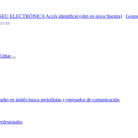
SEU ELECTRÒNICA
Accés identificat (obri en nova finestra)
Gestor
Editar
o en inglés busca periodistas y egresados de comunicación
rofesionales