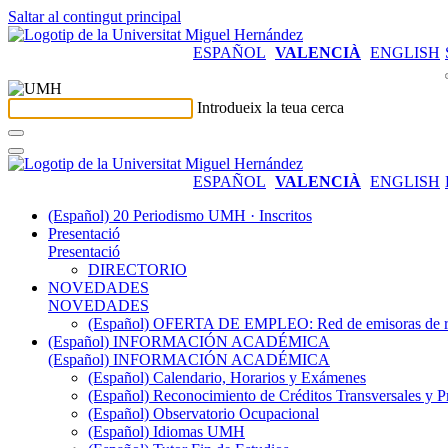
Saltar al contingut principal
ESPAÑOL
VALENCIÀ
ENGLISH
Introdueix la teua cerca
ESPAÑOL
VALENCIÀ
ENGLISH
(Español) 20 Periodismo UMH · Inscritos
Presentació
Presentació
DIRECTORIO
NOVEDADES
NOVEDADES
(Español) OFERTA DE EMPLEO: Red de emisoras de radi
(Español) INFORMACIÓN ACADÉMICA
(Español) INFORMACIÓN ACADÉMICA
(Español) Calendario, Horarios y Exámenes
(Español) Reconocimiento de Créditos Transversales y P
(Español) Observatorio Ocupacional
(Español) Idiomas UMH