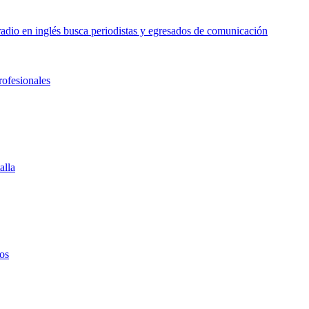
o en inglés busca periodistas y egresados de comunicación
rofesionales
alla
os