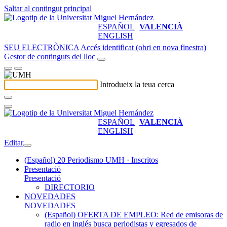
Saltar al contingut principal
ESPAÑOL
VALENCIÀ
ENGLISH
SEU ELECTRÒNICA
Accés identificat (obri en nova finestra)
Gestor de continguts del lloc
Introdueix la teua cerca
ESPAÑOL
VALENCIÀ
ENGLISH
Editar
(Español) 20 Periodismo UMH · Inscritos
Presentació
Presentació
DIRECTORIO
NOVEDADES
NOVEDADES
(Español) OFERTA DE EMPLEO: Red de emisoras de
radio en inglés busca periodistas y egresados de