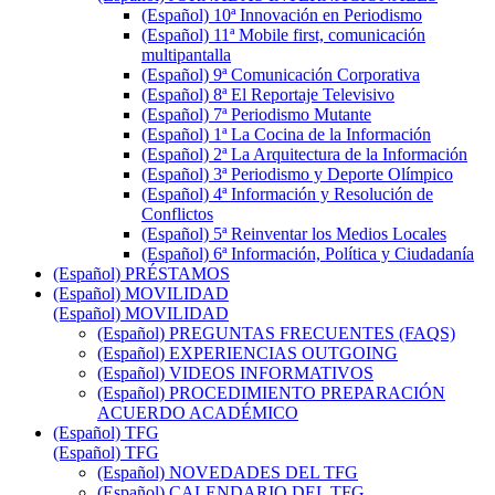
(Español) 10ª Innovación en Periodismo
(Español) 11ª Mobile first, comunicación
multipantalla
(Español) 9ª Comunicación Corporativa
(Español) 8ª El Reportaje Televisivo
(Español) 7ª Periodismo Mutante
(Español) 1ª La Cocina de la Información
(Español) 2ª La Arquitectura de la Información
(Español) 3ª Periodismo y Deporte Olímpico
(Español) 4ª Información y Resolución de
Conflictos
(Español) 5ª Reinventar los Medios Locales
(Español) 6ª Información, Política y Ciudadanía
(Español) PRÉSTAMOS
(Español) MOVILIDAD
(Español) MOVILIDAD
(Español) PREGUNTAS FRECUENTES (FAQS)
(Español) EXPERIENCIAS OUTGOING
(Español) VIDEOS INFORMATIVOS
(Español) PROCEDIMIENTO PREPARACIÓN
ACUERDO ACADÉMICO
(Español) TFG
(Español) TFG
(Español) NOVEDADES DEL TFG
(Español) CALENDARIO DEL TFG