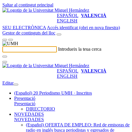
Saltar al contingut principal
ESPAÑOL
VALENCIÀ
ENGLISH
SEU ELECTRÒNICA
Accés identificat (obri en nova finestra)
Gestor de continguts del lloc
Introdueix la teua cerca
ESPAÑOL
VALENCIÀ
ENGLISH
Editar
(Español) 20 Periodismo UMH · Inscritos
Presentació
Presentació
DIRECTORIO
NOVEDADES
NOVEDADES
(Español) OFERTA DE EMPLEO: Red de emisoras de
radio en inglés busca periodistas y egresados de