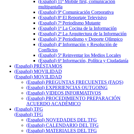
(Español) 11ª Mobile first, comunicación
multipantalla
(Español) 9ª Comunicación Corporativa
(Español) 8ª El Reportaje Televisivo
(Español) 7ª Periodismo Mutante
(Español) 1ª La Cocina de la Información
(Español) 2ª La Arquitectura de la Información
(Español) 3ª Periodismo y Deporte Olímpico
(Español) 4ª Información y Resolución de
Conflictos
(Español) 5ª Reinventar los Medios Locales
(Español) 6ª Información, Política y Ciudadanía
(Español) PRÉSTAMOS
(Español) MOVILIDAD
(Español) MOVILIDAD
(Español) PREGUNTAS FRECUENTES (FAQS)
(Español) EXPERIENCIAS OUTGOING
(Español) VIDEOS INFORMATIVOS
(Español) PROCEDIMIENTO PREPARACIÓN
ACUERDO ACADÉMICO
(Español) TFG
(Español) TFG
(Español) NOVEDADES DEL TFG
(Español) CALENDARIO DEL TFG
(Español) MATERIALES DEL TFG