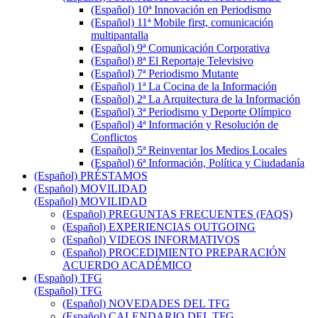
(Español) 10ª Innovación en Periodismo
(Español) 11ª Mobile first, comunicación
multipantalla
(Español) 9ª Comunicación Corporativa
(Español) 8ª El Reportaje Televisivo
(Español) 7ª Periodismo Mutante
(Español) 1ª La Cocina de la Información
(Español) 2ª La Arquitectura de la Información
(Español) 3ª Periodismo y Deporte Olímpico
(Español) 4ª Información y Resolución de
Conflictos
(Español) 5ª Reinventar los Medios Locales
(Español) 6ª Información, Política y Ciudadanía
(Español) PRÉSTAMOS
(Español) MOVILIDAD
(Español) MOVILIDAD
(Español) PREGUNTAS FRECUENTES (FAQS)
(Español) EXPERIENCIAS OUTGOING
(Español) VIDEOS INFORMATIVOS
(Español) PROCEDIMIENTO PREPARACIÓN
ACUERDO ACADÉMICO
(Español) TFG
(Español) TFG
(Español) NOVEDADES DEL TFG
(Español) CALENDARIO DEL TFG