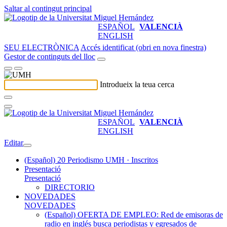
Saltar al contingut principal
ESPAÑOL
VALENCIÀ
ENGLISH
SEU ELECTRÒNICA
Accés identificat (obri en nova finestra)
Gestor de continguts del lloc
Introdueix la teua cerca
ESPAÑOL
VALENCIÀ
ENGLISH
Editar
(Español) 20 Periodismo UMH · Inscritos
Presentació
Presentació
DIRECTORIO
NOVEDADES
NOVEDADES
(Español) OFERTA DE EMPLEO: Red de emisoras de
radio en inglés busca periodistas y egresados de