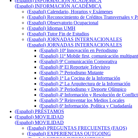
(Español) INFORMACIÓN ACADÉMICA
(Español) INFORMACIÓN ACADÉMICA
(Español) Calendario, Horarios y Exámenes
(Español) Reconocimiento de Créditos Transversales y P
(Español) Observatorio Ocupacional
(Español) Idiomas UMH
(Español) Tutor Fin de Estudios
(Español) JORNADAS INTERNACIONALES
(Español) JORNADAS INTERNACIONALES
(Español) 10ª Innovación en Periodismo
(Español) 11ª Mobile first, comunicación multipant
(Español) 9ª Comunicación Corporativa
(Español) 8ª El Reportaje Televisivo
(Español) 7ª Periodismo Mutante
(Español) 1ª La Cocina de la Información
(Español) 2ª La Arquitectura de la Información
(Español) 3ª Periodismo y Deporte Olímpico
(Español) 4ª Información y Resolución de Conflict
(Español) 5ª Reinventar los Medios Locales
(Español) 6ª Información, Política y Ciudadanía
(Español) PRÉSTAMOS
(Español) MOVILIDAD
(Español) MOVILIDAD
(Español) PREGUNTAS FRECUENTES (FAQS)
(Español) EXPERIENCIAS OUTGOING