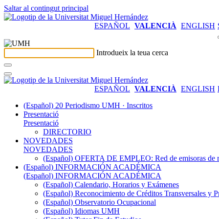
Saltar al contingut principal
ESPAÑOL
VALENCIÀ
ENGLISH
Introdueix la teua cerca
ESPAÑOL
VALENCIÀ
ENGLISH
(Español) 20 Periodismo UMH · Inscritos
Presentació
Presentació
DIRECTORIO
NOVEDADES
NOVEDADES
(Español) OFERTA DE EMPLEO: Red de emisoras de radi
(Español) INFORMACIÓN ACADÉMICA
(Español) INFORMACIÓN ACADÉMICA
(Español) Calendario, Horarios y Exámenes
(Español) Reconocimiento de Créditos Transversales y P
(Español) Observatorio Ocupacional
(Español) Idiomas UMH