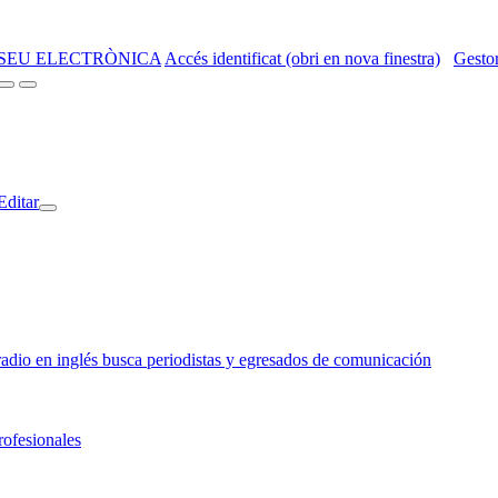
SEU ELECTRÒNICA
Accés identificat (obri en nova finestra)
Gestor
Editar
o en inglés busca periodistas y egresados de comunicación
rofesionales