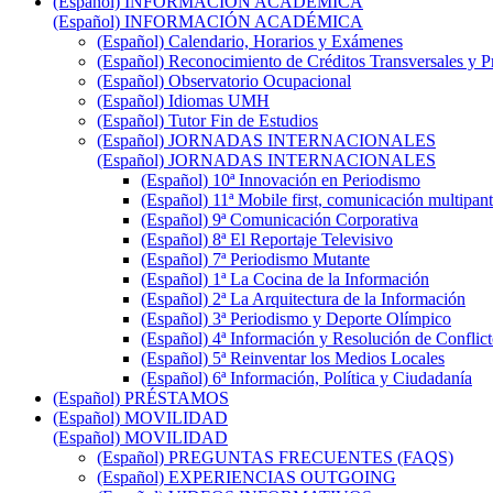
(Español) INFORMACIÓN ACADÉMICA
(Español) INFORMACIÓN ACADÉMICA
(Español) Calendario, Horarios y Exámenes
(Español) Reconocimiento de Créditos Transversales y P
(Español) Observatorio Ocupacional
(Español) Idiomas UMH
(Español) Tutor Fin de Estudios
(Español) JORNADAS INTERNACIONALES
(Español) JORNADAS INTERNACIONALES
(Español) 10ª Innovación en Periodismo
(Español) 11ª Mobile first, comunicación multipant
(Español) 9ª Comunicación Corporativa
(Español) 8ª El Reportaje Televisivo
(Español) 7ª Periodismo Mutante
(Español) 1ª La Cocina de la Información
(Español) 2ª La Arquitectura de la Información
(Español) 3ª Periodismo y Deporte Olímpico
(Español) 4ª Información y Resolución de Conflict
(Español) 5ª Reinventar los Medios Locales
(Español) 6ª Información, Política y Ciudadanía
(Español) PRÉSTAMOS
(Español) MOVILIDAD
(Español) MOVILIDAD
(Español) PREGUNTAS FRECUENTES (FAQS)
(Español) EXPERIENCIAS OUTGOING