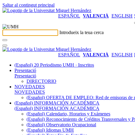
Saltar al contingut principal
ESPAÑOL
VALENCIÀ
ENGLISH
Introdueix la teua cerca
ESPAÑOL
VALENCIÀ
ENGLISH
(Español) 20 Periodismo UMH · Inscritos
Presentació
Presentació
DIRECTORIO
NOVEDADES
NOVEDADES
(Español) OFERTA DE EMPLEO: Red de emisoras de radi
(Español) INFORMACIÓN ACADÉMICA
(Español) INFORMACIÓN ACADÉMICA
(Español) Calendario, Horarios y Exámenes
(Español) Reconocimiento de Créditos Transversales y P
(Español) Observatorio Ocupacional
(Español) Idiomas UMH