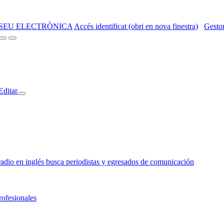
SEU ELECTRÒNICA
Accés identificat (obri en nova finestra)
Gestor
Editar
o en inglés busca periodistas y egresados de comunicación
rofesionales