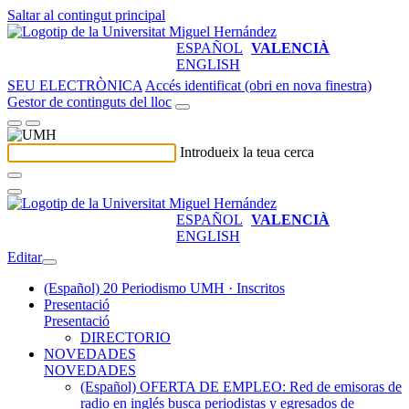
Saltar al contingut principal
ESPAÑOL
VALENCIÀ
ENGLISH
SEU ELECTRÒNICA
Accés identificat (obri en nova finestra)
Gestor de continguts del lloc
Introdueix la teua cerca
ESPAÑOL
VALENCIÀ
ENGLISH
Editar
(Español) 20 Periodismo UMH · Inscritos
Presentació
Presentació
DIRECTORIO
NOVEDADES
NOVEDADES
(Español) OFERTA DE EMPLEO: Red de emisoras de
radio en inglés busca periodistas y egresados de