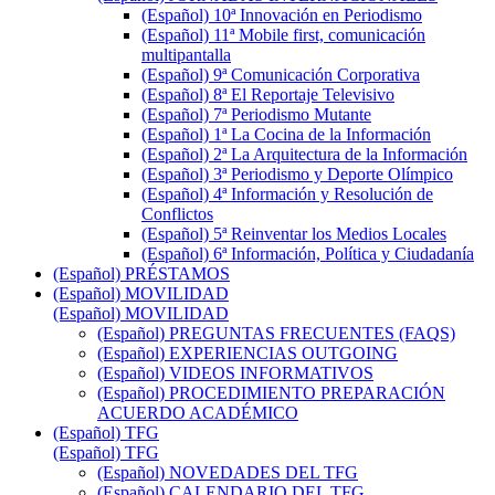
(Español) 10ª Innovación en Periodismo
(Español) 11ª Mobile first, comunicación
multipantalla
(Español) 9ª Comunicación Corporativa
(Español) 8ª El Reportaje Televisivo
(Español) 7ª Periodismo Mutante
(Español) 1ª La Cocina de la Información
(Español) 2ª La Arquitectura de la Información
(Español) 3ª Periodismo y Deporte Olímpico
(Español) 4ª Información y Resolución de
Conflictos
(Español) 5ª Reinventar los Medios Locales
(Español) 6ª Información, Política y Ciudadanía
(Español) PRÉSTAMOS
(Español) MOVILIDAD
(Español) MOVILIDAD
(Español) PREGUNTAS FRECUENTES (FAQS)
(Español) EXPERIENCIAS OUTGOING
(Español) VIDEOS INFORMATIVOS
(Español) PROCEDIMIENTO PREPARACIÓN
ACUERDO ACADÉMICO
(Español) TFG
(Español) TFG
(Español) NOVEDADES DEL TFG
(Español) CALENDARIO DEL TFG