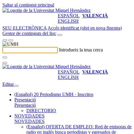
Saltar al contingut principal
ESPAÑOL
VALENCIÀ
ENGLISH
SEU ELECTRÒNICA
Accés identificat (obri en nova finestra)
Gestor de continguts del lloc
Introdueix la teua cerca
ESPAÑOL
VALENCIÀ
ENGLISH
Editar
(Español) 20 Periodismo UMH · Inscritos
Presentació
Presentació
DIRECTORIO
NOVEDADES
NOVEDADES
(Español) OFERTA DE EMPLEO: Red de emisoras de
radio en inglés busca periodistas y egresados de