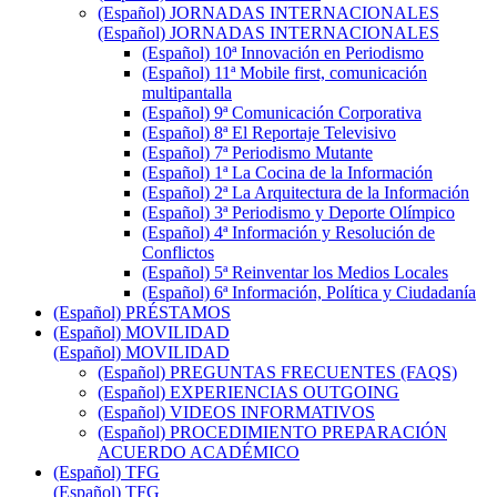
(Español) JORNADAS INTERNACIONALES
(Español) JORNADAS INTERNACIONALES
(Español) 10ª Innovación en Periodismo
(Español) 11ª Mobile first, comunicación
multipantalla
(Español) 9ª Comunicación Corporativa
(Español) 8ª El Reportaje Televisivo
(Español) 7ª Periodismo Mutante
(Español) 1ª La Cocina de la Información
(Español) 2ª La Arquitectura de la Información
(Español) 3ª Periodismo y Deporte Olímpico
(Español) 4ª Información y Resolución de
Conflictos
(Español) 5ª Reinventar los Medios Locales
(Español) 6ª Información, Política y Ciudadanía
(Español) PRÉSTAMOS
(Español) MOVILIDAD
(Español) MOVILIDAD
(Español) PREGUNTAS FRECUENTES (FAQS)
(Español) EXPERIENCIAS OUTGOING
(Español) VIDEOS INFORMATIVOS
(Español) PROCEDIMIENTO PREPARACIÓN
ACUERDO ACADÉMICO
(Español) TFG
(Español) TFG