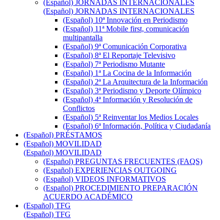
(Español) JORNADAS INTERNACIONALES
(Español) JORNADAS INTERNACIONALES
(Español) 10ª Innovación en Periodismo
(Español) 11ª Mobile first, comunicación
multipantalla
(Español) 9ª Comunicación Corporativa
(Español) 8ª El Reportaje Televisivo
(Español) 7ª Periodismo Mutante
(Español) 1ª La Cocina de la Información
(Español) 2ª La Arquitectura de la Información
(Español) 3ª Periodismo y Deporte Olímpico
(Español) 4ª Información y Resolución de
Conflictos
(Español) 5ª Reinventar los Medios Locales
(Español) 6ª Información, Política y Ciudadanía
(Español) PRÉSTAMOS
(Español) MOVILIDAD
(Español) MOVILIDAD
(Español) PREGUNTAS FRECUENTES (FAQS)
(Español) EXPERIENCIAS OUTGOING
(Español) VIDEOS INFORMATIVOS
(Español) PROCEDIMIENTO PREPARACIÓN
ACUERDO ACADÉMICO
(Español) TFG
(Español) TFG