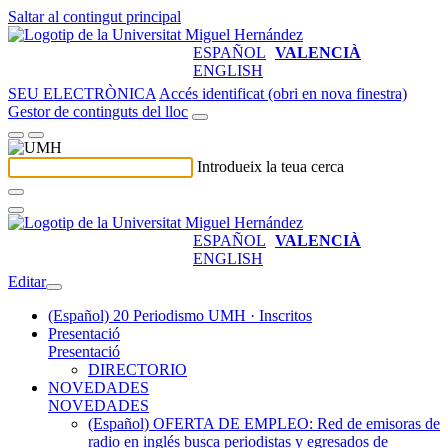
Saltar al contingut principal
ESPAÑOL
VALENCIÀ
ENGLISH
SEU ELECTRÒNICA
Accés identificat (obri en nova finestra)
Gestor de continguts del lloc
Introdueix la teua cerca
ESPAÑOL
VALENCIÀ
ENGLISH
Editar
(Español) 20 Periodismo UMH · Inscritos
Presentació
Presentació
DIRECTORIO
NOVEDADES
NOVEDADES
(Español) OFERTA DE EMPLEO: Red de emisoras de
radio en inglés busca periodistas y egresados de