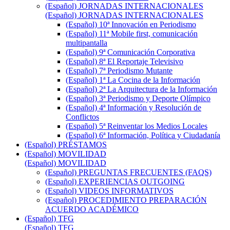
(Español) JORNADAS INTERNACIONALES
(Español) JORNADAS INTERNACIONALES
(Español) 10ª Innovación en Periodismo
(Español) 11ª Mobile first, comunicación
multipantalla
(Español) 9ª Comunicación Corporativa
(Español) 8ª El Reportaje Televisivo
(Español) 7ª Periodismo Mutante
(Español) 1ª La Cocina de la Información
(Español) 2ª La Arquitectura de la Información
(Español) 3ª Periodismo y Deporte Olímpico
(Español) 4ª Información y Resolución de
Conflictos
(Español) 5ª Reinventar los Medios Locales
(Español) 6ª Información, Política y Ciudadanía
(Español) PRÉSTAMOS
(Español) MOVILIDAD
(Español) MOVILIDAD
(Español) PREGUNTAS FRECUENTES (FAQS)
(Español) EXPERIENCIAS OUTGOING
(Español) VIDEOS INFORMATIVOS
(Español) PROCEDIMIENTO PREPARACIÓN
ACUERDO ACADÉMICO
(Español) TFG
(Español) TFG