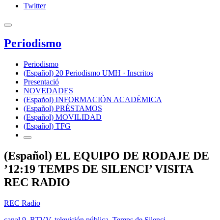
Twitter
Periodismo
Periodismo
(Español) 20 Periodismo UMH · Inscritos
Presentació
NOVEDADES
(Español) INFORMACIÓN ACADÉMICA
(Español) PRÉSTAMOS
(Español) MOVILIDAD
(Español) TFG
(Español) EL EQUIPO DE RODAJE DE
’12:19 TEMPS DE SILENCI’ VISITA
REC RADIO
REC Radio
canal 9
,
RTVV
,
televisión pública
,
Temps de Silenci