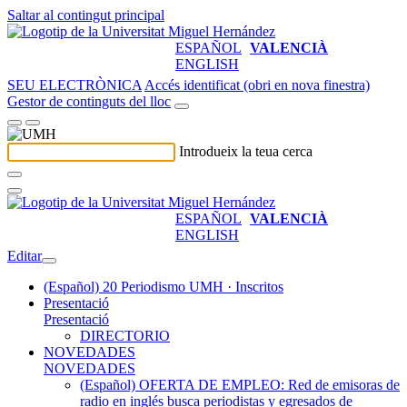
Saltar al contingut principal
ESPAÑOL
VALENCIÀ
ENGLISH
SEU ELECTRÒNICA
Accés identificat (obri en nova finestra)
Gestor de continguts del lloc
Introdueix la teua cerca
ESPAÑOL
VALENCIÀ
ENGLISH
Editar
(Español) 20 Periodismo UMH · Inscritos
Presentació
Presentació
DIRECTORIO
NOVEDADES
NOVEDADES
(Español) OFERTA DE EMPLEO: Red de emisoras de
radio en inglés busca periodistas y egresados de