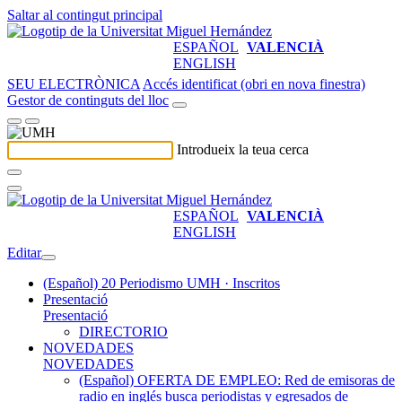
Saltar al contingut principal
ESPAÑOL
VALENCIÀ
ENGLISH
SEU ELECTRÒNICA
Accés identificat (obri en nova finestra)
Gestor de continguts del lloc
Introdueix la teua cerca
ESPAÑOL
VALENCIÀ
ENGLISH
Editar
(Español) 20 Periodismo UMH · Inscritos
Presentació
Presentació
DIRECTORIO
NOVEDADES
NOVEDADES
(Español) OFERTA DE EMPLEO: Red de emisoras de
radio en inglés busca periodistas y egresados de