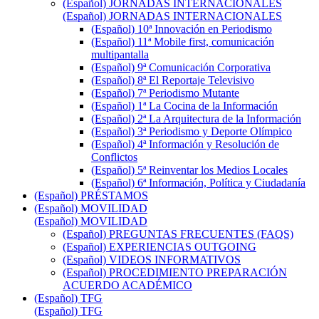
(Español) JORNADAS INTERNACIONALES
(Español) JORNADAS INTERNACIONALES
(Español) 10ª Innovación en Periodismo
(Español) 11ª Mobile first, comunicación
multipantalla
(Español) 9ª Comunicación Corporativa
(Español) 8ª El Reportaje Televisivo
(Español) 7ª Periodismo Mutante
(Español) 1ª La Cocina de la Información
(Español) 2ª La Arquitectura de la Información
(Español) 3ª Periodismo y Deporte Olímpico
(Español) 4ª Información y Resolución de
Conflictos
(Español) 5ª Reinventar los Medios Locales
(Español) 6ª Información, Política y Ciudadanía
(Español) PRÉSTAMOS
(Español) MOVILIDAD
(Español) MOVILIDAD
(Español) PREGUNTAS FRECUENTES (FAQS)
(Español) EXPERIENCIAS OUTGOING
(Español) VIDEOS INFORMATIVOS
(Español) PROCEDIMIENTO PREPARACIÓN
ACUERDO ACADÉMICO
(Español) TFG
(Español) TFG