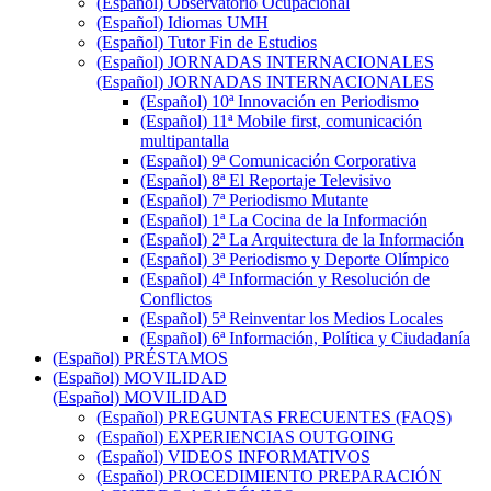
(Español) Observatorio Ocupacional
(Español) Idiomas UMH
(Español) Tutor Fin de Estudios
(Español) JORNADAS INTERNACIONALES
(Español) JORNADAS INTERNACIONALES
(Español) 10ª Innovación en Periodismo
(Español) 11ª Mobile first, comunicación
multipantalla
(Español) 9ª Comunicación Corporativa
(Español) 8ª El Reportaje Televisivo
(Español) 7ª Periodismo Mutante
(Español) 1ª La Cocina de la Información
(Español) 2ª La Arquitectura de la Información
(Español) 3ª Periodismo y Deporte Olímpico
(Español) 4ª Información y Resolución de
Conflictos
(Español) 5ª Reinventar los Medios Locales
(Español) 6ª Información, Política y Ciudadanía
(Español) PRÉSTAMOS
(Español) MOVILIDAD
(Español) MOVILIDAD
(Español) PREGUNTAS FRECUENTES (FAQS)
(Español) EXPERIENCIAS OUTGOING
(Español) VIDEOS INFORMATIVOS
(Español) PROCEDIMIENTO PREPARACIÓN