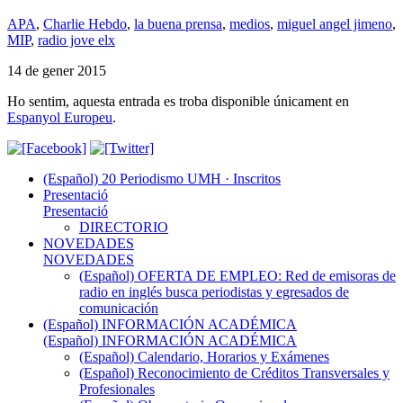
APA
,
Charlie Hebdo
,
la buena prensa
,
medios
,
miguel angel jimeno
,
MIP
,
radio jove elx
14 de gener 2015
Ho sentim, aquesta entrada es troba disponible únicament en
Espanyol Europeu
.
(Español) 20 Periodismo UMH · Inscritos
Presentació
Presentació
DIRECTORIO
NOVEDADES
NOVEDADES
(Español) OFERTA DE EMPLEO: Red de emisoras de
radio en inglés busca periodistas y egresados de
comunicación
(Español) INFORMACIÓN ACADÉMICA
(Español) INFORMACIÓN ACADÉMICA
(Español) Calendario, Horarios y Exámenes
(Español) Reconocimiento de Créditos Transversales y
Profesionales