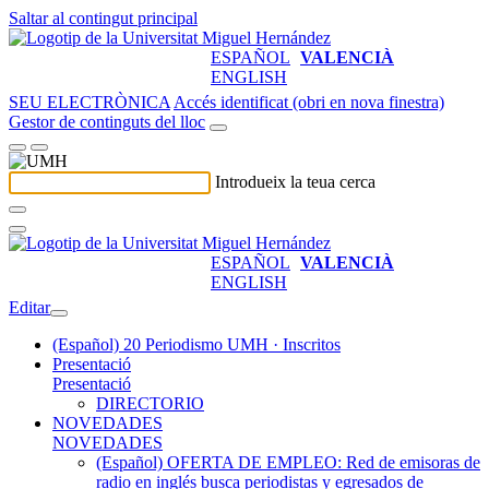
Saltar al contingut principal
ESPAÑOL
VALENCIÀ
ENGLISH
SEU ELECTRÒNICA
Accés identificat (obri en nova finestra)
Gestor de continguts del lloc
Introdueix la teua cerca
ESPAÑOL
VALENCIÀ
ENGLISH
Editar
(Español) 20 Periodismo UMH · Inscritos
Presentació
Presentació
DIRECTORIO
NOVEDADES
NOVEDADES
(Español) OFERTA DE EMPLEO: Red de emisoras de
radio en inglés busca periodistas y egresados de