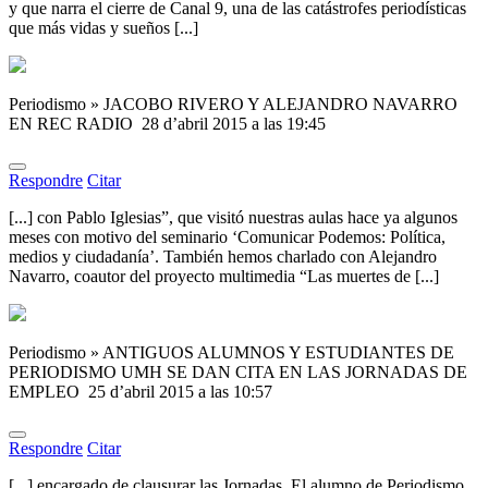
y que narra el cierre de Canal 9, una de las catástrofes periodísticas
que más vidas y sueños [...]
Periodismo » JACOBO RIVERO Y ALEJANDRO NAVARRO
EN REC RADIO
28 d’abril 2015 a las 19:45
Respondre
Citar
[...] con Pablo Iglesias”, que visitó nuestras aulas hace ya algunos
meses con motivo del seminario ‘Comunicar Podemos: Política,
medios y ciudadanía’. También hemos charlado con Alejandro
Navarro, coautor del proyecto multimedia “Las muertes de [...]
Periodismo » ANTIGUOS ALUMNOS Y ESTUDIANTES DE
PERIODISMO UMH SE DAN CITA EN LAS JORNADAS DE
EMPLEO
25 d’abril 2015 a las 10:57
Respondre
Citar
[...] encargado de clausurar las Jornadas. El alumno de Periodismo