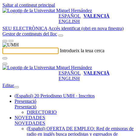
Saltar al contingut principal
ESPAÑOL
VALENCIÀ
ENGLISH
SEU ELECTRÒNICA
Accés identificat (obri en nova finestra)
Gestor de continguts del lloc
Introdueix la teua cerca
ESPAÑOL
VALENCIÀ
ENGLISH
Editar
(Español) 20 Periodismo UMH · Inscritos
Presentació
Presentació
DIRECTORIO
NOVEDADES
NOVEDADES
(Español) OFERTA DE EMPLEO: Red de emisoras de
radio en inglés busca periodistas y egresados de