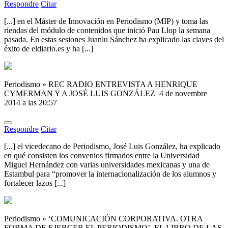
Respondre
Citar
[...] en el Máster de Innovación en Periodismo (MIP) y toma las
riendas del módulo de contenidos que inició Pau Llop la semana
pasada. En estas sesiones Juanlu Sánchez ha explicado las claves del
éxito de eldiario.es y ha [...]
Periodismo » REC RADIO ENTREVISTA A HENRIQUE
CYMERMAN Y A JOSÉ LUIS GONZÁLEZ
4 de novembre
2014 a las 20:57
Respondre
Citar
[...] el vicedecano de Periodismo, José Luis González, ha explicado
en qué consisten los convenios firmados entre la Universidad
Miguel Hernández con varias universidades mexicanas y una de
Estambul para “promover la internacionalización de los alumnos y
fortalecer lazos [...]
Periodismo » ‘COMUNICACIÓN CORPORATIVA. OTRA
FORMA DE EJERCER EL PERIODISMO’, EL LIBRO DE LAS