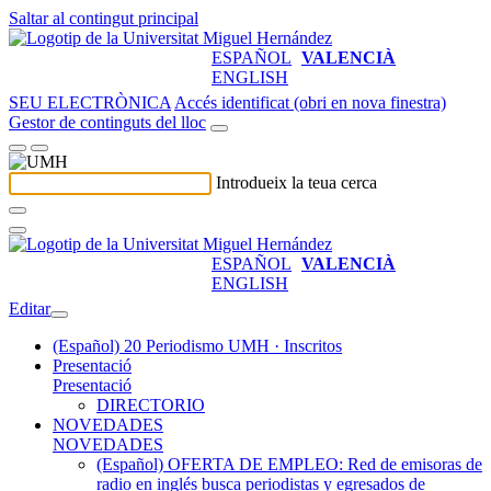
Saltar al contingut principal
ESPAÑOL
VALENCIÀ
ENGLISH
SEU ELECTRÒNICA
Accés identificat (obri en nova finestra)
Gestor de continguts del lloc
Introdueix la teua cerca
ESPAÑOL
VALENCIÀ
ENGLISH
Editar
(Español) 20 Periodismo UMH · Inscritos
Presentació
Presentació
DIRECTORIO
NOVEDADES
NOVEDADES
(Español) OFERTA DE EMPLEO: Red de emisoras de
radio en inglés busca periodistas y egresados de