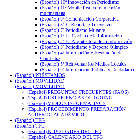
(Español) 10ª Innovación en Periodismo
(Español) 11ª Mobile first, comunicación
multipantalla
(Español) 9ª Comunicación Corporativa
(Español) 8ª El Reportaje Televisivo
(Español) 7ª Periodismo Mutante
(Español) 1ª La Cocina de la Información
(Español) 2ª La Arquitectura de la Información
(Español) 3ª Periodismo y Deporte Olímpico
(Español) 4ª Información y Resolución de
Conflictos
(Español) 5ª Reinventar los Medios Locales
(Español) 6ª Información, Política y Ciudadanía
(Español) PRÉSTAMOS
(Español) MOVILIDAD
(Español) MOVILIDAD
(Español) PREGUNTAS FRECUENTES (FAQS)
(Español) EXPERIENCIAS OUTGOING
(Español) VIDEOS INFORMATIVOS
(Español) PROCEDIMIENTO PREPARACIÓN
ACUERDO ACADÉMICO
(Español) TFG
(Español) TFG
(Español) NOVEDADES DEL TFG
(Español) CALENDARIO DEL TFG