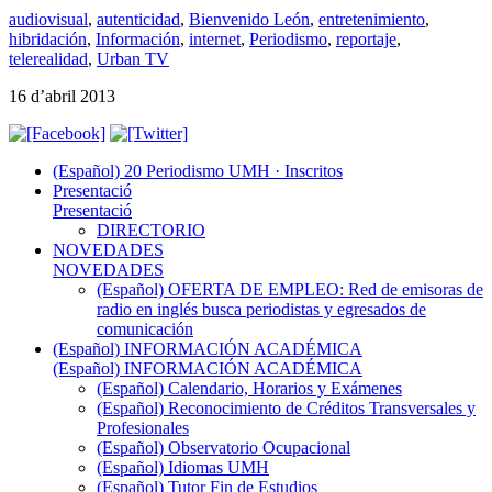
audiovisual
,
autenticidad
,
Bienvenido León
,
entretenimiento
,
hibridación
,
Información
,
internet
,
Periodismo
,
reportaje
,
telerealidad
,
Urban TV
16 d’abril 2013
(Español) 20 Periodismo UMH · Inscritos
Presentació
Presentació
DIRECTORIO
NOVEDADES
NOVEDADES
(Español) OFERTA DE EMPLEO: Red de emisoras de
radio en inglés busca periodistas y egresados de
comunicación
(Español) INFORMACIÓN ACADÉMICA
(Español) INFORMACIÓN ACADÉMICA
(Español) Calendario, Horarios y Exámenes
(Español) Reconocimiento de Créditos Transversales y
Profesionales
(Español) Observatorio Ocupacional
(Español) Idiomas UMH
(Español) Tutor Fin de Estudios