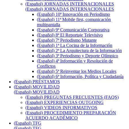
(Español) JORNADAS INTERNACIONALES
(Español) JORNADAS INTERNACIONALES
(Español) 10ª Innovación en Periodismo
(Español) 11ª Mobile first, comunicación
multipantalla
(Español) 9ª Comunicación Corporativa
(Español) 8ª El Reportaje Televisivo
(Español) 7ª Periodismo Mutante
(Español) 1ª La Cocina de la Información
(Español) 2ª La Arquitectura de la Información
(Español) 3ª Periodismo y Deporte Olímpico
(Español) 4ª Información y Resolución de
Conflictos
(Español) 5ª Reinventar los Medios Locales
(Español) 6ª Información, Política y Ciudadanía
(Español) PRÉSTAMOS
(Español) MOVILIDAD
(Español) MOVILIDAD
(Español) PREGUNTAS FRECUENTES (FAQS)
(Español) EXPERIENCIAS OUTGOING
(Español) VIDEOS INFORMATIVOS
(Español) PROCEDIMIENTO PREPARACIÓN
ACUERDO ACADÉMICO
(Español) TFG
(Español) TFG