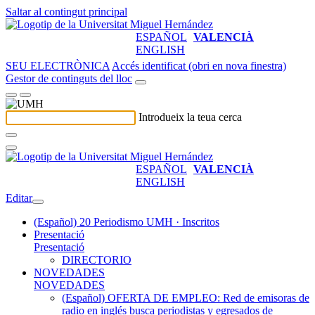
Saltar al contingut principal
ESPAÑOL
VALENCIÀ
ENGLISH
SEU ELECTRÒNICA
Accés identificat (obri en nova finestra)
Gestor de continguts del lloc
Introdueix la teua cerca
ESPAÑOL
VALENCIÀ
ENGLISH
Editar
(Español) 20 Periodismo UMH · Inscritos
Presentació
Presentació
DIRECTORIO
NOVEDADES
NOVEDADES
(Español) OFERTA DE EMPLEO: Red de emisoras de
radio en inglés busca periodistas y egresados de