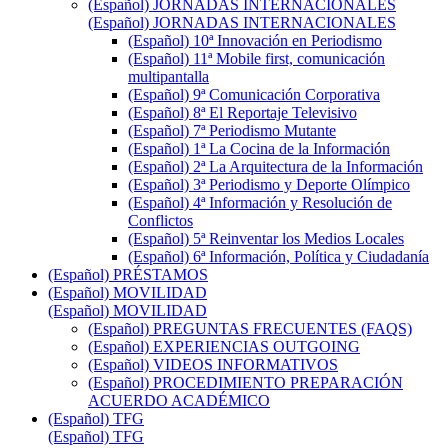
(Español) JORNADAS INTERNACIONALES
(Español) JORNADAS INTERNACIONALES
(Español) 10ª Innovación en Periodismo
(Español) 11ª Mobile first, comunicación
multipantalla
(Español) 9ª Comunicación Corporativa
(Español) 8ª El Reportaje Televisivo
(Español) 7ª Periodismo Mutante
(Español) 1ª La Cocina de la Información
(Español) 2ª La Arquitectura de la Información
(Español) 3ª Periodismo y Deporte Olímpico
(Español) 4ª Información y Resolución de
Conflictos
(Español) 5ª Reinventar los Medios Locales
(Español) 6ª Información, Política y Ciudadanía
(Español) PRÉSTAMOS
(Español) MOVILIDAD
(Español) MOVILIDAD
(Español) PREGUNTAS FRECUENTES (FAQS)
(Español) EXPERIENCIAS OUTGOING
(Español) VIDEOS INFORMATIVOS
(Español) PROCEDIMIENTO PREPARACIÓN
ACUERDO ACADÉMICO
(Español) TFG
(Español) TFG