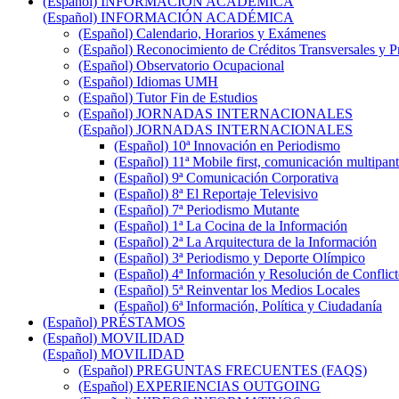
(Español) INFORMACIÓN ACADÉMICA
(Español) INFORMACIÓN ACADÉMICA
(Español) Calendario, Horarios y Exámenes
(Español) Reconocimiento de Créditos Transversales y P
(Español) Observatorio Ocupacional
(Español) Idiomas UMH
(Español) Tutor Fin de Estudios
(Español) JORNADAS INTERNACIONALES
(Español) JORNADAS INTERNACIONALES
(Español) 10ª Innovación en Periodismo
(Español) 11ª Mobile first, comunicación multipant
(Español) 9ª Comunicación Corporativa
(Español) 8ª El Reportaje Televisivo
(Español) 7ª Periodismo Mutante
(Español) 1ª La Cocina de la Información
(Español) 2ª La Arquitectura de la Información
(Español) 3ª Periodismo y Deporte Olímpico
(Español) 4ª Información y Resolución de Conflict
(Español) 5ª Reinventar los Medios Locales
(Español) 6ª Información, Política y Ciudadanía
(Español) PRÉSTAMOS
(Español) MOVILIDAD
(Español) MOVILIDAD
(Español) PREGUNTAS FRECUENTES (FAQS)
(Español) EXPERIENCIAS OUTGOING