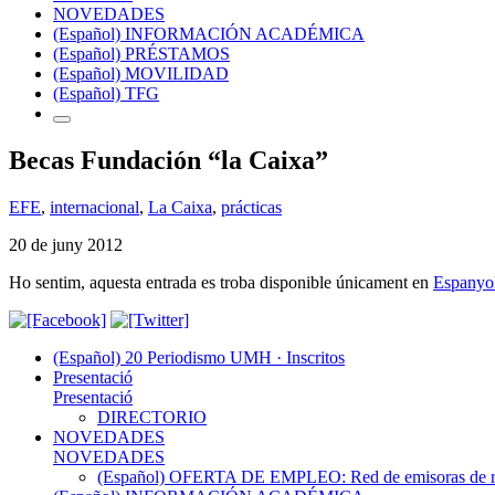
NOVEDADES
(Español) INFORMACIÓN ACADÉMICA
(Español) PRÉSTAMOS
(Español) MOVILIDAD
(Español) TFG
Becas Fundación “la Caixa”
EFE
,
internacional
,
La Caixa
,
prácticas
20 de juny 2012
Ho sentim, aquesta entrada es troba disponible únicament en
Espanyo
(Español) 20 Periodismo UMH · Inscritos
Presentació
Presentació
DIRECTORIO
NOVEDADES
NOVEDADES
(Español) OFERTA DE EMPLEO: Red de emisoras de radi