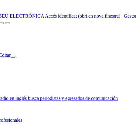
SEU ELECTRÒNICA
Accés identificat (obri en nova finestra)
Gestor
Editar
o en inglés busca periodistas y egresados de comunicación
rofesionales