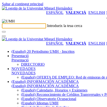
Saltar al contingut principal
ESPAÑOL
VALENCIÀ
ENGLISH
Introdueix la teua cerca
ESPAÑOL
VALENCIÀ
ENGLISH
(Español) 20 Periodismo UMH · Inscritos
Presentació
Presentació
DIRECTORIO
NOVEDADES
NOVEDADES
(Español) OFERTA DE EMPLEO: Red de emisoras de radi
(Español) INFORMACIÓN ACADÉMICA
(Español) INFORMACIÓN ACADÉMICA
(Español) Calendario, Horarios y Exámenes
(Español) Reconocimiento de Créditos Transversales y P
(Español) Observatorio Ocupacional
(Español) Idiomas UMH