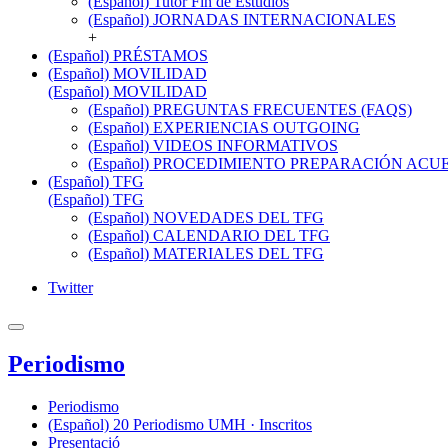
(Español) Tutor Fin de Estudios
(Español) JORNADAS INTERNACIONALES
+
(Español) PRÉSTAMOS
(Español) MOVILIDAD
(Español) MOVILIDAD
(Español) PREGUNTAS FRECUENTES (FAQS)
(Español) EXPERIENCIAS OUTGOING
(Español) VIDEOS INFORMATIVOS
(Español) PROCEDIMIENTO PREPARACIÓN AC
(Español) TFG
(Español) TFG
(Español) NOVEDADES DEL TFG
(Español) CALENDARIO DEL TFG
(Español) MATERIALES DEL TFG
Twitter
Periodismo
Periodismo
(Español) 20 Periodismo UMH · Inscritos
Presentació