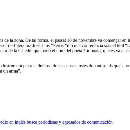
ats de la zona. De tal forma, el passat 10 de novembre va començar en la
ssor de Literatura José Luis *Ferris *dió una conferència sota el títol “
ctor de la Càtedra que porta el nom del poeta *orionalo, que es va enc
instrument per a la defensa de les causes justes donant so als quals no
om un arma”.
o en inglés busca periodistas y egresados de comunicación