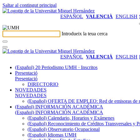
Saltar al contingut principal
ESPAÑOL
VALENCIÀ
ENGLISH
Introdueix la teua cerca
ESPAÑOL
VALENCIÀ
ENGLISH
(Español) 20 Periodismo UMH · Inscritos
Presentació
Presentació
DIRECTORIO
NOVEDADES
NOVEDADES
(Español) OFERTA DE EMPLEO: Red de emisoras de radi
(Español) INFORMACIÓN ACADÉMICA
(Español) INFORMACIÓN ACADÉMICA
(Español) Calendario, Horarios y Exámenes
(Español) Reconocimiento de Créditos Transversales y P
(Español) Observatorio Ocupacional
(Español) Idiomas UMH