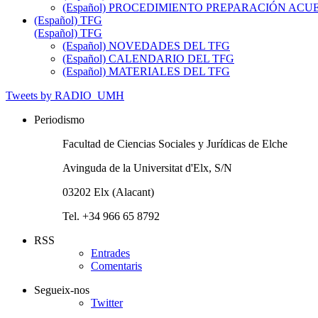
(Español) PROCEDIMIENTO PREPARACIÓN AC
(Español) TFG
(Español) TFG
(Español) NOVEDADES DEL TFG
(Español) CALENDARIO DEL TFG
(Español) MATERIALES DEL TFG
Tweets by RADIO_UMH
Periodismo
Facultad de Ciencias Sociales y Jurídicas de Elche
Avinguda de la Universitat d'Elx, S/N
03202 Elx (Alacant)
Tel. +34 966 65 8792
RSS
Entrades
Comentaris
Segueix-nos
Twitter