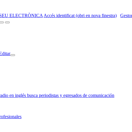
SEU ELECTRÒNICA
Accés identificat (obri en nova finestra)
Gestor
Editar
o en inglés busca periodistas y egresados de comunicación
rofesionales