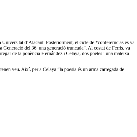
 Universitat d’Alacant. Posteriorment, el cicle de *confererncias es va
La Generació del 36, una generació truncada”. Al costat de Ferris, va
arregar de la ponència Hernández i Celaya, dos poetes i una mateixa
 tenen veu. Així, per a Celaya “la poesia és un arma carregada de