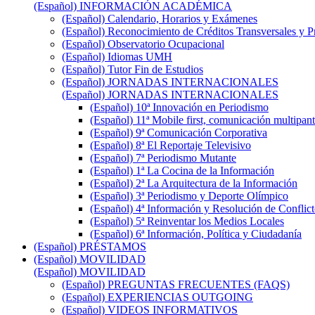
(Español) INFORMACIÓN ACADÉMICA
(Español) Calendario, Horarios y Exámenes
(Español) Reconocimiento de Créditos Transversales y P
(Español) Observatorio Ocupacional
(Español) Idiomas UMH
(Español) Tutor Fin de Estudios
(Español) JORNADAS INTERNACIONALES
(Español) JORNADAS INTERNACIONALES
(Español) 10ª Innovación en Periodismo
(Español) 11ª Mobile first, comunicación multipant
(Español) 9ª Comunicación Corporativa
(Español) 8ª El Reportaje Televisivo
(Español) 7ª Periodismo Mutante
(Español) 1ª La Cocina de la Información
(Español) 2ª La Arquitectura de la Información
(Español) 3ª Periodismo y Deporte Olímpico
(Español) 4ª Información y Resolución de Conflict
(Español) 5ª Reinventar los Medios Locales
(Español) 6ª Información, Política y Ciudadanía
(Español) PRÉSTAMOS
(Español) MOVILIDAD
(Español) MOVILIDAD
(Español) PREGUNTAS FRECUENTES (FAQS)
(Español) EXPERIENCIAS OUTGOING
(Español) VIDEOS INFORMATIVOS